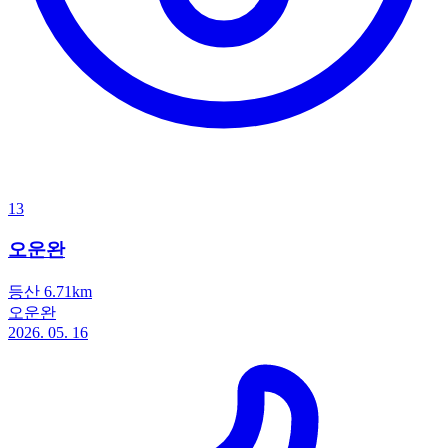
13
오운완
등산 6.71km
오운완
2026. 05. 16