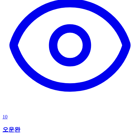
10
오운완