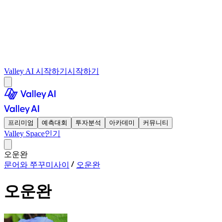
Valley AI 시작하기
시작하기
프리미엄
예측대회
투자분석
아카데미
커뮤니티
Valley Space
인기
오운완
문어와 쭈꾸미사이
오운완
오운완