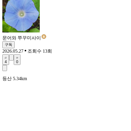
문어와 쭈꾸미사이
구독
2026.05.27
조회수 13회
4
0
등산 5.34km