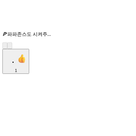
🍕파파존스도 시켜주...
1