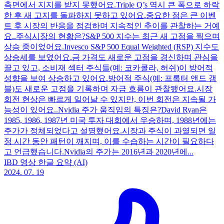
측면에서 지지를 받지 못했어요.Triple Q’s 역시 큰 폭으로 하락
한 후 새 고지를 돌파하지 못하고 있어요.중요한 점은 큰 이벤
트 후 시장의 반응을 점검하며 지속적인 추이를 관찰하는 거예
요..주식시장의 현황은?S&P 500 지수는 최근 새 고점을 찍으며
상승 중이었어요.Invesco S&P 500 Equal Weighted (RSP) 지수도
상승세를 보였어요.금 가격도 새로운 고점을 경신하며 관심을
끌고 있고, 소비재 섹터 주식들(예: 코카콜라, 허쉬)이 방어적
성향을 보여 상승하고 있어요.방어적 주식(예: 프록터 앤드 갬
블)도 새로운 고점을 기록하며 자금 흐름이 관찰됐어요.시장
회전 현상은 빠르게 일어날 수 있지만, 이번 회전은 지속될 가
능성이 있어요..Nvidia 주가 움직임의 특징은?David Ryan은
1985, 1986, 1987년 미국 투자 대회에서 우승하며, 1988년에는
주가가 정체되었다고 설명했어요.시장과 주식이 과열되면 일
정 시간 동안 패턴이 깨지며, 이를 수습하는 시간이 필요하다
고 언급했습니다.Nvidia의 주가는 2016년과 2020년에...
IBD 영상 한글 요약 (AI)
2024. 07. 19