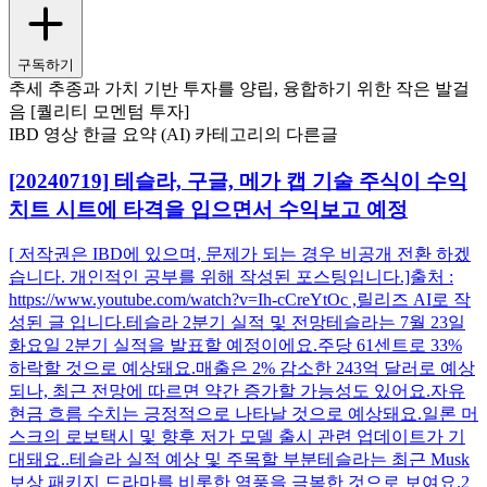
구독하기
추세 추종과 가치 기반 투자를 양립, 융합하기 위한 작은 발걸
음 [퀄리티 모멘텀 투자]
IBD 영상 한글 요약 (AI) 카테고리의 다른글
[20240719] 테슬라, 구글, 메가 캡 기술 주식이 수익
치트 시트에 타격을 입으면서 수익보고 예정
[ 저작권은 IBD에 있으며, 문제가 되는 경우 비공개 전환 하겠
습니다. 개인적인 공부를 위해 작성된 포스팅입니다.]출처 :
https://www.youtube.com/watch?v=Ih-cCreYtOc ,릴리즈 AI로 작
성된 글 입니다.테슬라 2분기 실적 및 전망테슬라는 7월 23일
화요일 2분기 실적을 발표할 예정이에요.주당 61센트로 33%
하락할 것으로 예상돼요.매출은 2% 감소한 243억 달러로 예상
되나, 최근 전망에 따르면 약간 증가할 가능성도 있어요.자유
현금 흐름 수치는 긍정적으로 나타날 것으로 예상돼요.일론 머
스크의 로보택시 및 향후 저가 모델 출시 관련 업데이트가 기
대돼요..테슬라 실적 예상 및 주목할 부분테슬라는 최근 Musk
보상 패키지 드라마를 비롯한 역풍을 극복한 것으로 보여요.2