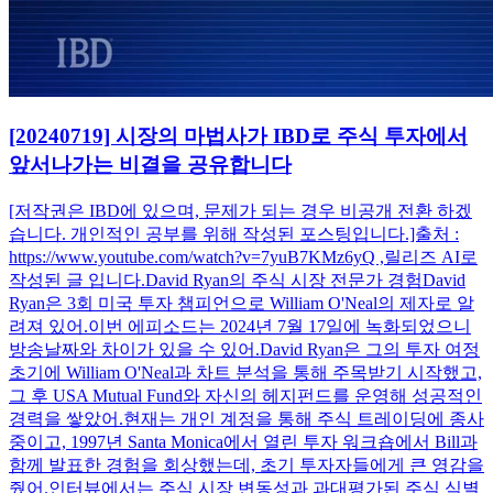
[20240719] 시장의 마법사가 IBD로 주식 투자에서
앞서나가는 비결을 공유합니다
[저작권은 IBD에 있으며, 문제가 되는 경우 비공개 전환 하겠
습니다. 개인적인 공부를 위해 작성된 포스팅입니다.]출처 :
https://www.youtube.com/watch?v=7yuB7KMz6yQ ,릴리즈 AI로
작성된 글 입니다.David Ryan의 주식 시장 전문가 경험David
Ryan은 3회 미국 투자 챔피언으로 William O'Neal의 제자로 알
려져 있어.이번 에피소드는 2024년 7월 17일에 녹화되었으니
방송날짜와 차이가 있을 수 있어.David Ryan은 그의 투자 여정
초기에 William O'Neal과 차트 분석을 통해 주목받기 시작했고,
그 후 USA Mutual Fund와 자신의 헤지펀드를 운영해 성공적인
경력을 쌓았어.현재는 개인 계정을 통해 주식 트레이딩에 종사
중이고, 1997년 Santa Monica에서 열린 투자 워크숍에서 Bill과
함께 발표한 경험을 회상했는데, 초기 투자자들에게 큰 영감을
줬어.인터뷰에서는 주식 시장 변동성과 과대평가된 주식 식별