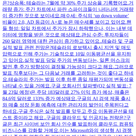
은?상승폭: 테슬라는 7월에 약 30% 주가 상승을 기록했어요.거
래량 증가: 주간 차트에서 파란 스파이크들이 나타나며 거래량
이 증가한 것으로 보이네요.매수세: 주식의 ‘up down volume’
비율이 2.0, AD 등급이 A+로 높은 매수세를 보이고 있어요.핸
들 형성: 일일 차트에서 주가가 잠시 하락했으나, 이는 내부 데
이터에 영향을 받은 것으로 예상돼요.관심 수준: 투자자들이
260 달러 영역에 대한 관심이 증가하고 있어요..테슬라 및 구글
실적 발표 관련 전망은?테슬라의 로보택시 출시 지연 및 매도
압력으로 인해 주가는 기술적으로 10일 이동평균선을 유지하
고 있어요.실적 발표 당일 주가의 변동보다는, 일론 머스크의
발언 후 주가 방향성이 결정될 가능성이 크다고 해요.그러므로
발표 직후보다는 그 다음날 거래를 고려하는 것이 좋다고 하네
요.테슬라의 주가는 발표 이후 하루 종일 재평가되며 변동성을
나타낼 수 있을 거예요.구글 모회사인 알파벳(Q2 실적 발표: 7
월 23일 예정)은 주당 183달러로 27% 이익 증가 예상, 매출은
84.6억 달러로 133% 증가 예상돼요.구글의 AI 검색 제품 출시
와 매출 성장 둔화 예측에 대한 관리자의 발언이 주목된다고
하네요.구글 주식은 실적 발표를 앞두고 주요 이동평균선을 테
스트 중이라고 해요..구글의 클라우드 및 인공지능 전략은?구
글은 최근 사이버 보안 회사 인수를 발표하여 클라우드 컴퓨팅
비즈니스를 강화할 거예요.이는 Microsoft와의 생성형 AI 경쟁