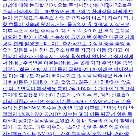
방법에 대해 논의할 거야..오늘 주식시장 상황 어떻게?오늘은
주식 시장에서 힘든 하루였어요.최근의 순환과정을 어떻게 보
는지 궁금해요.다우존스 산업 평균지수와 나스닥 지수의 역방
향 흐름이 지속돼 왔어요.지난 목요일이 첫 하락의 시작으로,
이후 나스닥 주요 주식들이 계속 하락 중이에요.특정 고점을
넘으면 하락이 시작될 가능성이 크죠.이번 하락은 대규모 거래
량과 함께 발생했는데, 이는 추가적으로 주식 비중을 줄일 필
요가 있음을 시사하네요.중소형주로 자금이 이동 중이고, 이
현상이 얼마나 지속될지는 아직 확실하지 않아요..주식시장에
서 Nvidia 주목받은 이유는?Nvidia는 올해 가장 주목받은 종목
이었고, 최근 140에서 3일 동안 급락하여 120 아래로 떨어졌어
요.이는 대규모 자금이 빠져나가고 있음을 나타내요.Nvidia의
이후 반등은 거래량이 거의 없었고, 최근 다시 하락하며 앞으
로 더 큰 변동이 예상돼요.특히 7월 10일에 주가가 이전 최고점
근처에 도달했을 때 상대 강도가 낮아지는 등, 여러 신호들이
이익 실현과 포지션 조정 시기를 나타내고 있어요..주요 기술
주의 동향은?IWM 지수는 2020년 12월 이후로 큰 변동 없이 안
정적인 상태에 있어요.MDY 지수는 50일 이동 평균선 위로 돌
파하며 상이한 움직임을 보였죠.시장 내 자금의 이동이 활발히
일어나고 있고, 다우 지수와 나스닥의 상반된 움직임도 이에
기인해요.Nvidia(NVDA)는 가격 회복을 시도했으나, 거래량