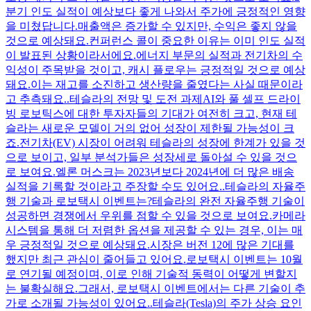
분기 인도 실적이 예상보다 좋게 나와서 주가에 긍정적인 영향
을 미쳤답니다.매출액은 증가할 수 있지만, 수익은 좋지 않을
것으로 예상돼요.컨퍼런스 콜이 중요한 이유는 이미 인도 실적
이 발표된 상황이라서에요.에너지 부문의 실적과 전기차의 수
익성이 주목받을 것이고, 캐시 플로우는 긍정적일 것으로 예상
돼요.이는 재고를 소진하고 생산량을 줄였다는 사실 때문이라
고 추측돼요..테슬라의 전망 및 도전 과제AI와 풀 셀프 드라이
빙 로보틱스에 대한 투자자들의 기대가 여전히 크고, 현재 테
슬라는 새로운 모델이 거의 없어 성장이 제한될 가능성이 크
죠.전기차(EV) 시장이 어려워 테슬라의 성장에 한계가 있을 것
으로 보이고, 일부 분석가들은 성장세로 돌아설 수 있을 것으
로 보여요.엘론 머스크는 2023년보다 2024년에 더 많은 배송
실적을 기록할 것이라고 주장할 수도 있어요..테슬라의 자율주
행 기술과 로보택시 이벤트는?테슬라의 완전 자율주행 기술이
성공하면 경쟁에서 우위를 점할 수 있을 것으로 보여요.카메라
시스템을 통해 더 저렴한 옵션을 제공할 수 있는 경우, 이는 매
우 긍정적일 것으로 예상돼요.시장은 버전 12에 많은 기대를
했지만 최근 관심이 줄어들고 있어요.로보택시 이벤트는 10월
로 연기될 예정이며, 이로 인해 기술적 동력이 어떻게 변할지
는 불확실해요.그래서, 로보택시 이벤트에서는 다른 기술이 추
가로 소개될 가능성이 있어요..테슬라(Tesla)의 주가 상승 요인