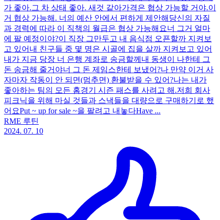
가 좋아.그 차 상태 좋아. 새것 같아가격은 협상 가능할 거야.이
거 협상 가능해. 너의 예산 안에서 편하게 제안해당신의 자질
과 경력에 따라 이 직책의 월급은 협상 가능해요너 그거 얼마
에 팔 예정이야?이 직장 그만두고 내 음식점 오픈할까 지켜보
고 있어내 친구들 중 몇 명은 시골에 집을 살까 지켜보고 있어
내가 지금 당장 너 은행 계좌로 송금할께내 동생이 나한테 그
돈 송금해 줄거야너 그 돈 제임스한테 보냈어?나 만약 이거 사
자마자 작동이 안 되면(멈추면) 환불받을 수 있어?나는 내가
좋아하는 팀의 모든 홈경기 시즌 패스를 사려고 해.저희 회사
피크닉을 위해 마실 것들과 스낵들을 대량으로 구매하기로 했
어요Put ~ up for sale ~을 팔려고 내놓다Have ...
RME 루틴
2024. 07. 10