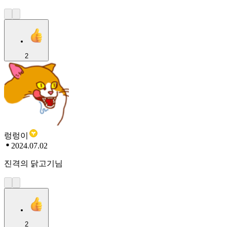
2
렁렁이
2024.07.02
진격의 닭고기님
2