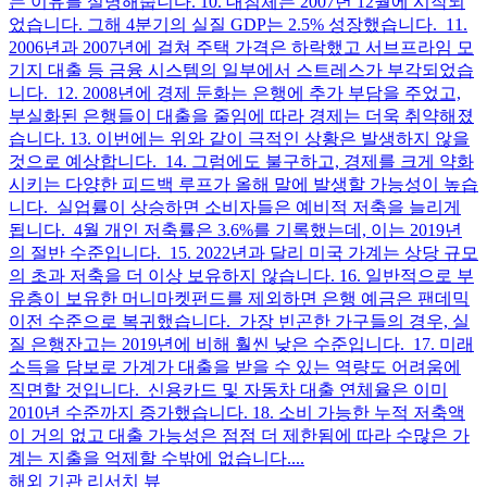
는 이유를 설명해줍니다. 10. 대침체는 2007년 12월에 시작되
었습니다. 그해 4분기의 실질 GDP는 2.5% 성장했습니다. 11.
2006년과 2007년에 걸쳐 주택 가격은 하락했고 서브프라임 모
기지 대출 등 금융 시스템의 일부에서 스트레스가 부각되었습
니다. 12. 2008년에 경제 둔화는 은행에 추가 부담을 주었고,
부실화된 은행들이 대출을 줄임에 따라 경제는 더욱 취약해졌
습니다. 13. 이번에는 위와 같이 극적인 상황은 발생하지 않을
것으로 예상합니다. 14. 그럼에도 불구하고, 경제를 크게 약화
시키는 다양한 피드백 루프가 올해 말에 발생할 가능성이 높습
니다. 실업률이 상승하면 소비자들은 예비적 저축을 늘리게
됩니다. 4월 개인 저축률은 3.6%를 기록했는데, 이는 2019년
의 절반 수준입니다. 15. 2022년과 달리 미국 가계는 상당 규모
의 초과 저축을 더 이상 보유하지 않습니다. 16. 일반적으로 부
유층이 보유한 머니마켓펀드를 제외하면 은행 예금은 팬데믹
이전 수준으로 복귀했습니다. 가장 빈곤한 가구들의 경우, 실
질 은행잔고는 2019년에 비해 훨씬 낮은 수준입니다. 17. 미래
소득을 담보로 가계가 대출을 받을 수 있는 역량도 어려움에
직면할 것입니다. 신용카드 및 자동차 대출 연체율은 이미
2010년 수준까지 증가했습니다. 18. 소비 가능한 누적 저축액
이 거의 없고 대출 가능성은 점점 더 제한됨에 따라 수많은 가
계는 지출을 억제할 수밖에 없습니다....
해외 기관 리서치 뷰