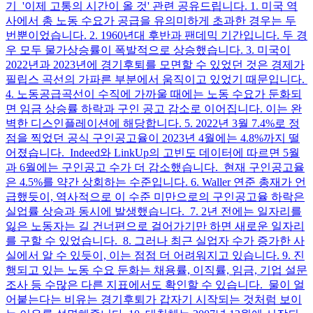
기 '이제 고통의 시간이 올 것' 관련 공유드립니다. 1. 미국 역
사에서 총 노동 수요가 공급을 유의미하게 초과한 경우는 두
번뿐이었습니다. 2. 1960년대 후반과 팬데믹 기간입니다. 두 경
우 모두 물가상승률이 폭발적으로 상승했습니다. 3. 미국이
2022년과 2023년에 경기후퇴를 모면할 수 있었던 것은 경제가
필립스 곡선의 가파른 부분에서 움직이고 있었기 때문입니다.
4. 노동공급곡선이 수직에 가까울 때에는 노동 수요가 둔화되
면 임금 상승률 하락과 구인 공고 감소로 이어집니다. 이는 완
벽한 디스인플레이션에 해당합니다. 5. 2022년 3월 7.4%로 정
점을 찍었던 공식 구인공고율이 2023년 4월에는 4.8%까지 떨
어졌습니다. Indeed와 LinkUp의 고빈도 데이터에 따르면 5월
과 6월에는 구인공고 수가 더 감소했습니다. 현재 구인공고율
은 4.5%를 약간 상회하는 수준입니다. 6. Waller 연준 총재가 언
급했듯이, 역사적으로 이 수준 미만으로의 구인공고율 하락은
실업률 상승과 동시에 발생했습니다. 7. 2년 전에는 일자리를
잃은 노동자는 길 건너편으로 걸어가기만 하면 새로운 일자리
를 구할 수 있었습니다. 8. 그러나 최근 실업자 수가 증가한 사
실에서 알 수 있듯이, 이는 점점 더 어려워지고 있습니다. 9. 진
행되고 있는 노동 수요 둔화는 채용률, 이직률, 임금, 기업 설문
조사 등 수많은 다른 지표에서도 확인할 수 있습니다. 물이 얼
어붙는다는 비유는 경기후퇴가 갑자기 시작되는 것처럼 보이