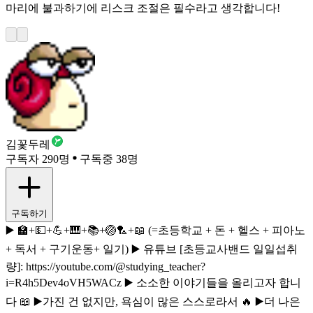
마리에 불과하기에 리스크 조절은 필수라고 생각합니다!
김꽃두레
구독자 290명
구독중 38명
구독하기
▶️ 🏫+💵+💪+🎹+📚+🏐🏸+📖 (=초등학교 + 돈 + 헬스 + 피아노
+ 독서 + 구기운동+ 일기) ▶️ 유튜브 [초등교사밴드 일일섭취
량]: https://youtube.com/@studying_teacher?
i=R4h5Dev4oVH5WACz ▶️ 소소한 이야기들을 올리고자 합니
다 📖 ▶️가진 건 없지만, 욕심이 많은 스스로라서 🔥 ▶️더 나은