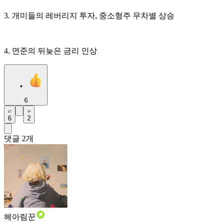
3. 개미들의 레버리지 투자, 중소형주 무차별 상승
4. 연준의 뒤늦은 금리 인상
6
6
2
댓글
2
개
헤아림꾼