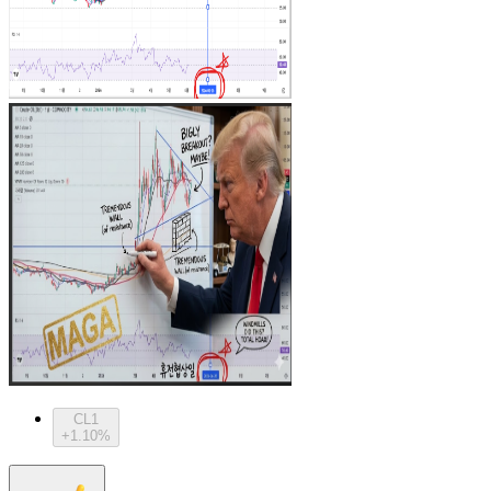
CL1
+1.10%