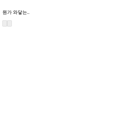
뭔가 와닿는..