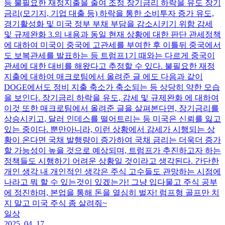
등 불필요한 재정지출을 줄여 조정 장기금리 하락을 유도 장기
금리(모기지, 기업 대출 등) 하락을 통한 소비투자 증가 유도,
경기활성화 및 미국 정부 부채 부담을 감소시키기 위함 감세
및 규제완화 3.의 내용과 동일 현재 상황에 대한 판단 관세정책
에 대하여 미국이 중국에 고관세를 부여한 후 이틀뒤 중국에서
도 보복관세를 발표하는 등 트럼프1기 때와는 다르게 중국이
관세에 대한 대비를 해왔다고 추정할 수 있다. 불필요한 재정
지출에 대하여 매크로팀에서 올려준 글 에도 다음과 같이
DOGE에서도 정비 지출 축소가 축소되는 등 상당히 약한 모습
을 보인다. 장기금리 하락을 유도, 감세 및 규제완화 에 대하여
이것 또한 매크로팀에서 올려준 글을 살펴본다면, 장기금리를
상승시키고, 달러 인데스를 떨어트리는 등 미국은 신뢰를 잃고
있는 중이다. 뿐만아니라, 이런 상황에서 감세가 시행되는 상
황이 온다면 국채 발행량이 증가하여 국채 금리는 더욱더 증가
할 가능성이 높을 것으로 예상되며, 트럼프가 추진하고자 하는
정책들도 시행하기 어려운 상황일 것이라고 생각된다. 간단한
개인 생각 내 개인적인 생각은 주식 고수들도 관망하는 시점에
나라고 뭐 할 수 있는것이 있겠는가! 그냥 입다물고 주식 공부
에 정진하며, 본업을 통해 돈을 열심히 벌자! 럼프형 골프만 치
지 말고 미국 주식 좀 살려줘~
일상
2025. 04. 17