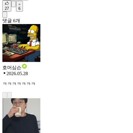
27
6
댓글
6
개
호머심슨
2026.05.28
ㅋㅋㅋㅋㅋㅋㅋ