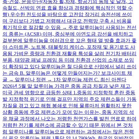
축·건설, 운송수단(자동차 휠,차체, 항공기의 동체 및 날개, 고
속철도, 선박의 연료 효율 향상과 경량화에 핵심적인 역할 수
행) 우수한 전도성을 바탕으로 고전압 장거리 송전선에 쓰이
며 구리보다 가볍고 저렴해서 대규모 전력망 구축 시 비용을
획기적으로 절감할 수 있음 → 주로 알루미늄이 사용되는 전선
의 종류는 (ACSR) 이며, 중심부에 아연도금 강선을 배치하고
겉부분에 알루미늄을 여러겹으로 꼬은 형태 열 방출 효과가 좋
아 스마트폰, 노트북, 태블릿의 케이스, 포장재 및 용기로도 사
용됨 가벼운 중량과 친환경 재활용 특성을 살려 전기차 배터리
부품, 태양광 패널 프레임 등 미래 친환경 산업의 소재로 쓰임
이 확장되고 있다 알루미늄은 철 다음으로 산업에서 널리 쓰이
는 금속 B. 알루미늄은 어떻게 만들어지는가? 보크사이트 채
굴 → 알루미나 정련 → 1차 알루미늄 제련 C. 최신 아젠다
2026년 5월 말 알루미늄 가격은 중동 공급 차질과 낮은 재고,
미국 관세 영향으로 급등한 상태 1.중동의 지정학적 혼란 중동
발 지정학적 위기로 인해 걸프만 지역의 주요 제련소들이 가동
차질을 겪고 있고 해협 봉쇄로 인해 물류마저 원활하지 못한
상황 중동에 주요 제련소가 모여 있는 이유는, 중동 지역의 석
유 채굴 과정에서 나오는 저렴한 천연가스를 발전 연료로 하여
저렴한 전기를 제련소에 공급할 수 있기 때문 위에서 본 것처
럼 알루미나를 알루미늄으로 제련하는 과정에서는 많은 전력
이 필요 알루미늄 제련 1톤당 약 14,790kWh. 한국의 일반적인