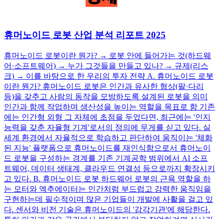
휴머노이드 로봇 산업 분석 리포트 2025
휴머노이드 로봇이란 뭔가? → 로봇 안에 들어가는 것(하드웨
어·소프트웨어) → 누가 그것들을 만들고 있나? → 규제(리스
크) → 이를 바탕으로 한 우리의 투자 전략 A. 휴머노이드 로봇
이란 뭔가? 휴머노이드 로봇은 인간과 유사한 형상(팔·다리
등)을 갖추고 사람의 동작을 모방하도록 설계된 로봇을 의미
인간과 함께 작업하며 생산성을 높이는 역할을 목표로 함 기존
에는 인간형 외형 그 자체에 초점을 두었다면, 최근에는 '인지
능력을 갖춘 자율형 기계'로서의 정의에 무게를 싣고 있다. 실
세계 환경에서 자율적으로 학습하고 판단하여 움직이는 '체화
된 지능' 플랫폼으로 휴머노이드를 재인식함으로서 휴머노이
드 로봇을 구성하는 경계를 기존 기계공학 범위에서 AI 소프
트웨어, 데이터 생태계, 클라우드 연결성 등으로까지 확장시키
고 있다. B. 휴머노이드 로봇 하드웨어 로봇의 근육 역할을 하
는 모터와 엑추에이터는 인간처럼 부드럽고 강력한 움직임을
구현하는데 필수적이며 많은 기업들이 개발에 사활을 걸고 있
다. 센서와 비전 기술은 휴머노이드의 '감각기관'에 해당한다.