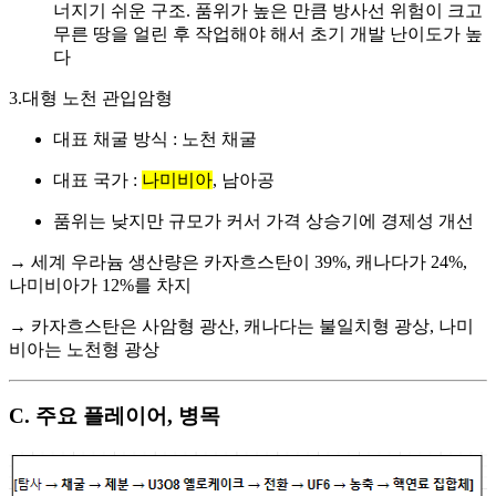
너지기 쉬운 구조. 품위가 높은 만큼 방사선 위험이 크고
무른 땅을 얼린 후 작업해야 해서 초기 개발 난이도가 높
다
3.대형 노천 관입암형
대표 채굴 방식 : 노천 채굴
대표 국가 :
나미비아
, 남아공
품위는 낮지만 규모가 커서 가격 상승기에 경제성 개선
→ 세계 우라늄 생산량은 카자흐스탄이 39%, 캐나다가 24%,
나미비아가 12%를 차지
→ 카자흐스탄은 사암형 광산, 캐나다는 불일치형 광상, 나미
비아는 노천형 광상
C. 주요 플레이어, 병목