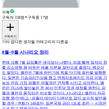
꾸웩
구독자 338명
구독중 17명
구독하기
기타 잡다한 생각들 카테고리의 다른글
8월~9월 시나리오 정리
현재 상황 7월 실업률은 생각보다 나빴다. 의료/헬케 일자리 창
출 감소영향 큼 버핏은 애플 지분을 절반으로 줄였다. 뱅오아
도 팔았다. 옐런은 7월에 하반기에 찍을 단기채 절반을 발행했
다. 일본은 기습금리인상을 했고 엔케리트레이드 자금 이동 가
능성 커짐 가정 파월은 어떻게던 연착륙 시키고 싶어한다. 옐
런은 TGA에 쌓아놓은 돈 써서 민주당 정권 재창출 원한다. 파
월과 옐런의 움직임은 비슷할 것이다. 시나리오1 옐런이 자금
집행 못(안)하고 / 파월이 데이터 디팬던트 같이 보수적 발언을
할 경우 / 엔화가 140초반, 일본국채 금리 1프로 초반 -> 시장은
쇼크 받고 채권금리는 일단 ...