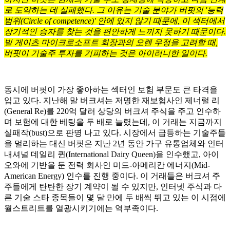
로 도약하는 데 실패했다. 그 이유는 기술 분야가 버핏의 '능력
범위(Circle of competence)' 안에 있지 않기 때문에, 이 섹터에서
장기적인 승자를 찾는 것을 편안하게 느끼지 못하기 때문이다.
빌 게이츠 마이크로소프트 회장과의 오랜 우정을 고려할 때,
버핏이 기술주 투자를 기피하는 것은 아이러니한 일이다.
동시에 버핏이 가장 좋아하는 섹터인 보험 부문도 큰 타격을
입고 있다. 지난해 말 버크셔는 저명한 재보험사인 제너럴 리
(General Re)를 220억 달러 상당의 버크셔 주식을 주고 인수하
며 보험에 대한 베팅을 두 배로 늘렸는데, 이 거래는 지금까지
실패작(bust)으로 판명 나고 있다. 시장에서 급등하는 기술주들
을 멀리하는 대신 버핏은 지난 2년 동안 가구 유통업체와 인터
내셔널 데일리 퀸(International Dairy Queen)을 인수했고, 아이
오와에 기반을 둔 전력 회사인 미드-아메리칸 에너지(Mid-
American Energy) 인수를 진행 중이다. 이 거래들은 버크셔 주
주들에게 탄탄한 장기 계약이 될 수 있지만, 인터넷 주식과 다
른 기술 스타 종목들이 몇 달 만에 두 배씩 뛰고 있는 이 시점에
월스트리트를 열광시키기에는 역부족이다.