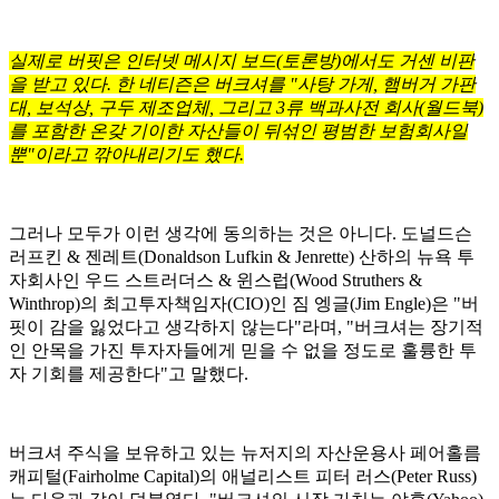
실제로 버핏은 인터넷 메시지 보드(토론방)에서도 거센 비판
을 받고 있다. 한 네티즌은 버크셔를 "사탕 가게, 햄버거 가판
대, 보석상, 구두 제조업체, 그리고 3류 백과사전 회사(월드북)
를 포함한 온갖 기이한 자산들이 뒤섞인 평범한 보험회사일
뿐"이라고 깎아내리기도 했다.
그러나 모두가 이런 생각에 동의하는 것은 아니다. 도널드슨
러프킨 & 젠레트(Donaldson Lufkin & Jenrette) 산하의 뉴욕 투
자회사인 우드 스트러더스 & 윈스럽(Wood Struthers &
Winthrop)의 최고투자책임자(CIO)인 짐 엥글(Jim Engle)은 "버
핏이 감을 잃었다고 생각하지 않는다"라며, "버크셔는 장기적
인 안목을 가진 투자자들에게 믿을 수 없을 정도로 훌륭한 투
자 기회를 제공한다"고 말했다.
버크셔 주식을 보유하고 있는 뉴저지의 자산운용사 페어홀름
캐피털(Fairholme Capital)의 애널리스트 피터 러스(Peter Russ)