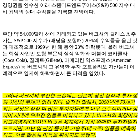
경영권을 인수한 이래 스탠더드앤드푸어스(S&P) 500 지수 대
비 최악의 상대 수익률을 기록할 전망이다.
주당 약 54,000달러 선에 거래되고 있는 버크셔의 클래스 A 주
가는 S&P 500 지수가 (배당을 포함해) 20%의 수익률을 올린 것
과 대조적으로 1999년 한 해 동안 23% 하락했다. 올해 버크셔
는 핵심 사업인 보험 부문의 실적 악화와 더불어 코카콜라
(Coca-Cola), 질레트(Gillette), 아메리칸 익스프레스(American
Express) 등 버크셔의 그 유명한 투자 포트폴리오 자산들이 이
례적으로 일제히 하락하면서 큰 타격을 입었다.
그러나 버크셔의 부진한 모습에는 단순히 영업 실적과 투자 성
과 이상의 문제가 얽혀 있다. 솔직히 말해서, 2000년에 70세가
되는 버핏은 점점 더 많은 투자자들에게 너무 보수적이거나 심
지어 시대에 뒤처진 인물로 비춰지고 있다. 버크셔의 회장이자
최고경영자(CEO)인 버핏은 세계에서 가장 위대한 투자자일지
모르지만, 지난 몇 년간 몰아친 기술주(테크주) 열풍을 예측하
지도, 이를 활용해 이득을 취하지도 못했다.