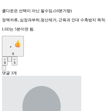
쿨다운은 선택이 아닌 필수임.(10분가량)
정맥저류, 심장과부하,젖산제거, 근육과 인대 수축방지 목적.
LSD는 5분이면 됨.
9
9
3
댓글
3
개