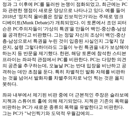
정과 그 이후에 PC를 둘러싼 논쟁이 점화되었고, 최근에는 PC
와 관련한 쟁점이 새로운 양상으로 나타나고 있다. 예를 들어
2018년 '정치적 올바름은 정말 진보적인가'라는 주제로 멍크
디베이트(Munk Debate)가 개최되었다. 이 토론에서 조던 피터
슨은 PC주의자들이 '가상의 특권'을 만들어 백인-중산층-남성
을 공격한다고 비판했다. 그는 정말 자신의 조상이 백인-중산
층-남성으로서 특권을 누린 것이 입증된 사실인지 그렇지 않
은지, 설령 그렇다하더라도 그들이 누린 특권을 내가 보상해야
하는지 등 반문을 제기했다. 한편, 해당 토론에 참석한 스티븐
프라이는 좌파적 관점에서 PC를 비판한다. PC는 다양한 의견
의 공존을 추구하는데, 오늘날 PC는 반대 입장을 비난하고 공
격하는 데만 초점을 둔다. 특히 차별적인 발화 자체를 비판하
는 것을 넘어서 발화자를 차별주의자로 낙인 찍는 것은 옳지
못하다.
좌파 내부에서 제기된 비판 중에 더 근본적인 주장은 슬라보예
지젝과 스튜어트 홀에 의해 제기되었다. 지젝은 기존의 폭력을
비판하는 PC가 새로운 종류의 폭력을 유발한다고 비판한다.
그는 PC가 "낙인찍기와 도덕적 우월감에의...