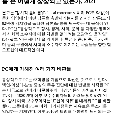
름'은 어떻게 상상되고 있는가, 2021
본고는 '정치적 올바름'(Political correctness, 이하 PC로 약칭)이
문화 영역에서 어떤 담론을 촉발시키는지를 김지영 담론(도서
82년생 김지영을 둘러싼 담론)을 통해 탐구하는 데 목적이 있
다. PC란 "통상적으로 정치, 경제, 사회, 문화 등 다양한 영역에
서 사회적 소수자에 대한 차별을 없애려는 포괄적인 움직임"
(54)(괄호 안은 페이지)을 의미한다. 특정 인종, 민족, 국가, 젠
더 등의 구별에서 사회적 소수자로 여겨지는 사람들을 향한 혐
오표현이 대표적인 예다.
PC에게 가해진 여러 가지 비판들
통상적으로 PC는 68혁명을 기점으로 확산된 것으로 보인다.
백인-이성애-남성 중심의 주류 집단에 대한 반발로 시작된 PC
는 미국으로 건너가 다문화주의, 다양성 등의 가치로 이어졌
고, 이는 1980년대 이후 보수주의자들의 반격을 맞이하게 된
다. 당시 미국 보수주의자는 '표현의 자유'를 내세워 PC를 비판
했다. 그들에게 PC는 마치 매카시즘처럼 자유로운 목소리를
억압하는 기제였다. 이후 2016년 트럼프 대통령이 당선되는 과