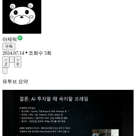
아제릭
구독
2024.07.14
조회수 5회
2
0
유투브 요약