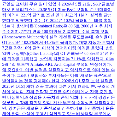
균열도 표면화 무슨 일이 있었나 2026년 5월 21일, S&P 글로벌
마켓 인텔리전스는 2026년 Q1 미국 P&C 보험의 순 언더라이
팅 이익이 221억 달러로 25년 만에 최고의 1분기 실적을 달성
했다고 발표했다. 이는 Q1 2024년 102억 달러의 두 배를 훌쩍
넘는다. 합산비율(Combined Ratio)은 89.5로 2000년 이후 최저
수준이며, 7분기 연속 100 미만을 기록했다. 주택 복합 보험
(Homeowners Multiperil)이 실적 개선을 주도했는데, 손해율이
Q1 2025년 102.3%에서 44.3%로 급락했다. 대형 자동차 보험사
7곳은 각각 10억 달러 이상의 언더라이팅 이익을 올렸다. 반면
일반 배상책임(Other Liability)의 Q1 손해율은 65.8%로 24년 만
에 최악을 기록했고, 상업용 자동차는 71.1%로 악화됐다. 이는
5월 4일 보도한 Allstate, AIG, Arch Capital 분석의 연장선이다.
왜 중요한가 이번 실적은 실질적이고 역사적으로 의미 있는 수
준이다. 그러나 보험사와 투자자들은 이를 '새로운 표준'으로
받아들이는 것을 경계해야 한다. 2026년 Q1 주택 보험 실적은
2025년 Q1의 재해 왜곡 효과에 따른 기저 효과일 뿐, 구조적 개
선이 아니다. 진짜 전략적 도전은 수면 아래에서 진행 중인 일
반 배상책임과 상업용 자동차의 손익 악화다. 시사점 경영진은
양분된 시장에 직면해 있다. 재산 부문의 수익성은 실질적이지
만, 잉여금은 새로운 기준선으로 간주하기보다 신중하게 운용
해야 한다. 손실이 조용히 심화되고 있는 배상책임 부문에서