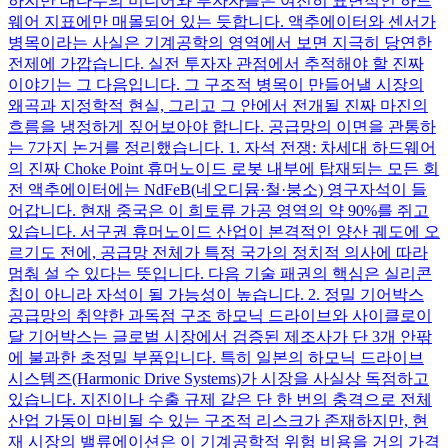
하지만 대다수의 미디어와 투자자들은 여전히 표면적인 하드
웨어 지표에만 매몰되어 있는 듯합니다. 액추에이터와 센서가
병목이라는 사실은 기계공학의 영역에서 보면 지극히 당연한
전제에 가깝습니다. 실전 투자자 관점에서 추적해야 할 진짜
이야기는 그 다음입니다. 그 구조적 병목이 만들어낼 시장의
왜곡과 지정학적 현실, 그리고 그 안에서 전개될 진짜 마진의
흐름을 냉정하게 짚어보아야 합니다. 공급망의 이면을 관통하
는 7가지 논거를 정리했습니다. 1. 자석 전쟁: 차세대 하드웨어
의 진짜 Choke Point 휴머노이드 로봇 내부에 탑재되는 모든 회
전 액추에이터에는 NdFeB(네오디뮴·철·붕소) 영구자석이 들
어갑니다. 현재 중국은 이 희토류 가공 영역의 약 90%를 쥐고
있습니다. 서구권 휴머노이드 산업이 본격적인 양산 궤도에 오
르기도 전에, 공급망 전체가 특정 국가의 정치적 의사에 따라
멈춰 설 수 있다는 뜻입니다. 다음 기술 패권의 핵심은 실리콘
칩이 아니라 자석이 될 가능성이 높습니다. 2. 정밀 기어박스
공급망의 취약한 과독점 구조 하모닉 드라이브와 사이클로이
달 기어박스는 글로벌 시장에서 검증된 제조사가 단 3개 안팎
에 불과한 초정밀 부품입니다. 특히 일본의 하모닉 드라이브
시스템즈(Harmonic Drive Systems)가 시장을 사실상 독점하고
있습니다. 지진이나 수출 규제 같은 단 한 번의 충격으로 전체
산업 가동이 마비될 수 있는 구조적 리스크가 존재하지만, 현
재 시장의 밸류에이션은 이 기계공학적 위험 비용을 거의 가격