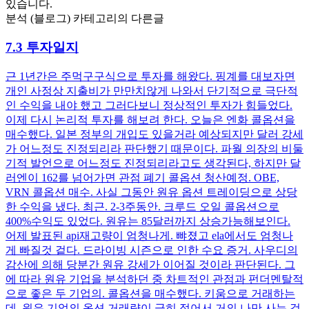
있습니다.
분석 (블로그) 카테고리의 다른글
7.3 투자일지
근 1년간은 주먹구구식으로 투자를 해왔다. 핑계를 대보자면
개인 사정상 지출비가 만만치않게 나와서 단기적으로 극단적
인 수익을 내야 했고 그러다보니 정상적인 투자가 힘들었다.
이제 다시 논리적 투자를 해보려 한다. 오늘은 엔화 콜옵션을
매수했다. 일본 정부의 개입도 있을거라 예상되지만 달러 강세
가 어느정도 진정되리라 판단했기 때문이다. 파월 의장의 비둘
기적 발언으로 어느정도 진정되리라고도 생각된다, 하지만 달
러엔이 162를 넘어가면 관점 폐기 콜옵션 청산예정. OBE,
VRN 콜옵션 매수. 사실 그동안 원유 옵션 트레이딩으로 상당
한 수익을 냈다. 최근. 2-3주동안. 크루드 오일 콜옵션으로
400%수익도 있었다. 원유는 85달러까지 상승가능해보인다.
어제 발표된 api재고량이 엄청나게. 뺘졌고 ela에서도 엄청나
게 빠질것 겉다. 드라이빙 시즌으로 인한 수요 증거. 사우디의
감산에 의해 당분간 원유 강세가 이어질 것이라 판단된다. 그
에 따라 원유 기업을 분석하던 중 차트적인 관점과 펀더멘탈적
으로 좋은 두 기업의. 콜옵션을 매수했다. 키움으로 거래하는
데. 원유 기업의 옵션 거래량이 극히 적어서 거의 나만 사는 것