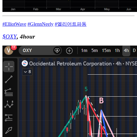
#ElliotWave
#GlennNeely
#엘리어트파동
$OXY
, 4hour