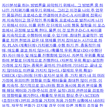
자산분석을 하는 방법론을 파악하기 위해서.. 그 방법론 중 하
나인 가치평가를 배우기 위해서.. 그리고 이것을 나의 주 업무
인 품질관리 프로세스로 연결하여 P-D-C-A 사이클에 접목시
켜 지속적이고 영구적인 투자활동 프로세스로 발전시켜 나가
기 위해서 이다. 이를 위한 각 단계의 나의 행동 철학을 이 포스
트에서 규정해 보도록 한다. 물론 이 것 또한 P-D-C-A 싸이클
을 지속적으로 수행하며 바뀔 수 있기에, 최대한 포괄적인, 법
률로 치면 헌법과 같은 대 명제를 먼저 잡아보는 시간으로 하
자. PLAN (계획단계) 가치평가를 수행 하기 전, 충동적인 매
매, 매도를 결코 하지 않는다. (확률적 우위 확보) DO (수행단
계) 자산 매수 및 매도를 진행함에 있어서, 자본적 우위를 확보
하며 분할로 단계적으로 진행한다. (자본적 우위 확보) 설정한
가격에 오지 않는 종목은 끝까지 인내하며 기다리고, 끝내 오
지 않더라도 미련을 가지지 않는다. (절제의 우위 확보)
CHECK (모니터링 단계) 포지션 보유 중, 가치 평가 내 의 여러
가정에 유의미한 영향을 끼칠 팩터들을 최대한 많이 선정, 이
를 지속적, 장기적으로 모니터링 함과 동시에 회귀 분석을 통
해 해당 팩터와 가격(주식의 경우 실적) 과의 관련성을 검토하
여 영향력을 평가한다. (확률적 우위의 향상 추구) ACTION
(조정단계) 3번의 과정을 거치며 처음 가정한 상황에서 내러티
브적, 재무적 변화가 감지될 경우 이에 따른 계획의 조정을 한