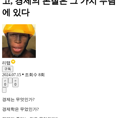
고, 경제의 본질은 그 가치 누림
에 있다
리탭
구독
2024.07.15
조회수 8회
0
0
경제는 무엇인가?
경제학은 무었인가?