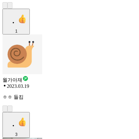
1
월가아재
2023.03.19
ㅎㅎ 들킴
3