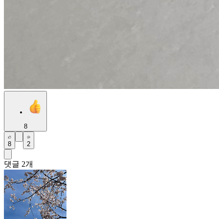
8
8
2
댓글
2
개