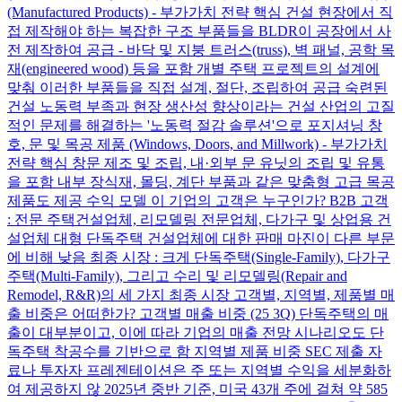
(Manufactured Products) - 부가가치 전략 핵심 건설 현장에서 직
접 제작해야 하는 복잡한 구조 부품들을 BLDR이 공장에서 사
전 제작하여 공급 - 바닥 및 지붕 트러스(truss), 벽 패널, 공학 목
재(engineered wood) 등을 포함 개별 주택 프로젝트의 설계에
맞춰 이러한 부품들을 직접 설계, 절단, 조립하여 공급 숙련된
건설 노동력 부족과 현장 생산성 향상이라는 건설 산업의 고질
적인 문제를 해결하는 '노동력 절감 솔루션'으로 포지셔닝 창
호, 문 및 목공 제품 (Windows, Doors, and Millwork) - 부가가치
전략 핵심 창문 제조 및 조립, 내·외부 문 유닛의 조립 및 유통
을 포함 내부 장식재, 몰딩, 계단 부품과 같은 맞춤형 고급 목공
제품도 제공 수익 모델 이 기업의 고객은 누구인가? B2B 고객
: 전문 주택건설업체, 리모델링 전문업체, 다가구 및 상업용 건
설업체 대형 단독주택 건설업체에 대한 판매 마진이 다른 부문
에 비해 낮음 최종 시장 : 크게 단독주택(Single-Family), 다가구
주택(Multi-Family), 그리고 수리 및 리모델링(Repair and
Remodel, R&R)의 세 가지 최종 시장 고객별, 지역별, 제품별 매
출 비중은 어떠한가? 고객별 매출 비중 (25 3Q) 단독주택의 매
출이 대부분이고, 이에 따라 기업의 매출 전망 시나리오도 단
독주택 착공수를 기반으로 함 지역별 제품 비중 SEC 제출 자
료나 투자자 프레젠테이션은 주 또는 지역별 수익을 세분화하
여 제공하지 않 2025년 중반 기준, 미국 43개 주에 걸쳐 약 585