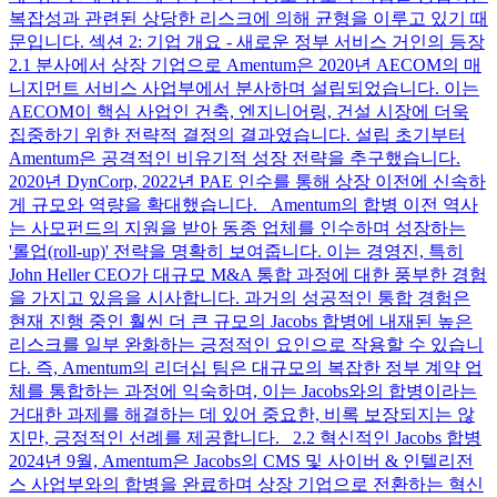
복잡성과 관련된 상당한 리스크에 의해 균형을 이루고 있기 때
문입니다. 섹션 2: 기업 개요 - 새로운 정부 서비스 거인의 등장
2.1 분사에서 상장 기업으로 Amentum은 2020년 AECOM의 매
니지먼트 서비스 사업부에서 분사하며 설립되었습니다. 이는
AECOM이 핵심 사업인 건축, 엔지니어링, 건설 시장에 더욱
집중하기 위한 전략적 결정의 결과였습니다. 설립 초기부터
Amentum은 공격적인 비유기적 성장 전략을 추구했습니다.
2020년 DynCorp, 2022년 PAE 인수를 통해 상장 이전에 신속하
게 규모와 역량을 확대했습니다. Amentum의 합병 이전 역사
는 사모펀드의 지원을 받아 동종 업체를 인수하며 성장하는
'롤업(roll-up)' 전략을 명확히 보여줍니다. 이는 경영진, 특히
John Heller CEO가 대규모 M&A 통합 과정에 대한 풍부한 경험
을 가지고 있음을 시사합니다. 과거의 성공적인 통합 경험은
현재 진행 중인 훨씬 더 큰 규모의 Jacobs 합병에 내재된 높은
리스크를 일부 완화하는 긍정적인 요인으로 작용할 수 있습니
다. 즉, Amentum의 리더십 팀은 대규모의 복잡한 정부 계약 업
체를 통합하는 과정에 익숙하며, 이는 Jacobs와의 합병이라는
거대한 과제를 해결하는 데 있어 중요한, 비록 보장되지는 않
지만, 긍정적인 선례를 제공합니다. 2.2 혁신적인 Jacobs 합병
2024년 9월, Amentum은 Jacobs의 CMS 및 사이버 & 인텔리전
스 사업부와의 합병을 완료하며 상장 기업으로 전환하는 혁신