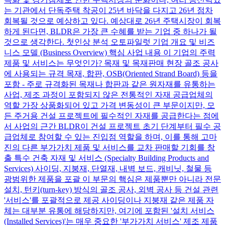
는 기관에서 단독주택 착공이 25년 바닥을 다지고 26년 점차
회복될 것으로 예상하고 있다. 예상대로 26년 주택시장이 회복
하게 된다면, BLDR은 가장 큰 수혜를 받는 기업 중 하나가 될
것으로 생각한다. 첫인상 분석 오토파일럿 기업 개요 및 비즈
니스 모델 (Business Overview) 핵심 사업 내용 이 기업의 주력
제품 및 서비스는 무엇인가? 목재 및 목재판매 현장 골조 공사
에 사용되는 규격 목재, 합판, OSB(Oriented Strand Board) 등을
포함 - 주로 규격화된 목재나 합판과 같은 원자재를 유통하는
사업, 제조 과정이 포함되지 않은 전통적인 자재 공급업체의
역할 가장 상품화되어 있고 가격 변동성이 큰 부문이지만, 모
든 주거용 건설 프로젝트에 필수적인 자재를 공급한다는 점에
서 사업의 근간 BLDR이 건설 프로젝트 초기 단계부터 필수 공
급업체로 참여할 수 있는 진입점 역할을 하며, 이를 통해 고마
진의 다른 부가가치 제품 및 서비스를 교차 판매할 기회를 창
출 특수 건축 자재 및 서비스 (Specialty Building Products and
Services) 사이딩, 지붕재, 단열재, 내벽 보드, 캐비닛, 철물 등
광범위한 제품을 포괄 이 부문의 핵심은 제품뿐만 아니라 전문
설치, 턴키(turn-key) 방식의 골조 공사, 외벽 공사 등 건설 관련
'서비스'를 포괄적으로 제공 사이딩이나 지붕재 같은 제품 자
체는 대부분 유통에 해당하지만, 여기에 포함된 '설치 서비스
(Installed Services)'는 매우 중요한 '부가가치 서비스' 제조 제품