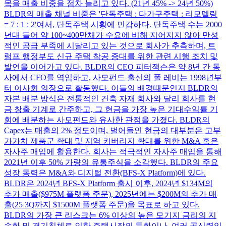
목을 매출 비중을 점차 늘리고 있다. (21년 45% -> 24년 50%)
BLDR의 매출 채널 비중은 '단독주택 : 다가구주택 : 리모델링
= 7 : 1 : 2'여서, 단독주택 시황에 민감하다. 단독주택 수는 2000
년대 들어 약 100~400만채가 수요에 비해 지어지지 않아 만성
적인 공급 부족에 시달리고 있는 것으로 회사가 추측하며, 트
럼프 행정부도 신규 주택 착공 증대를 위한 관련 시행 조치 및
발언을 이어가고 있다. BLDR의 CEO 피터잭슨은 약 8년 간 동
사에서 CFO를 역임하고, 사모펀드 출신의 폴 레비는 1998년부
터 이사회 의장으로 활동했다. 이들의 배경때문인지 BLDR의
자본 배분 방식은 전통적인 건축 자재 회사와 달리 회사를 현
금 창출 기계로 간주하고, 그 현금을 가장 높은 기대수익률 기
회에 배분하는 사모펀드와 유사한 관점을 가졌다. BLDR의
Capex는 매출의 2% 정도이며, 벌어들인 현금의 대부분은 고부
가가치 제품군 확대 및 지역 커버리지 확대를 위한 M&A 혹은
자사주 매입에 활용한다. 회사는 적극적인 자사주 매입을 통해
2021년 이후 50% 가량의 유통주식을 소각했다. BLDR의 주요
성장 동력은 M&A와 디지털 전환(BFS-X Platform)에 있다.
BLDR은 2024년 BFS-X Platform 출시 이후, 2024년 $134M의
추가 매출($975M 플랫폼 주문), 2025년에는 $200M의 추가 매
출(25 3Q까지 $1500M 플랫폼 주문)을 목표로 하고 있다.
BLDR의 가장 큰 리스크는 6% 이상의 높은 모기지 금리의 지
속화 및 경기침체로 인한 주택시장의 둔화이나, 여러 공신력있