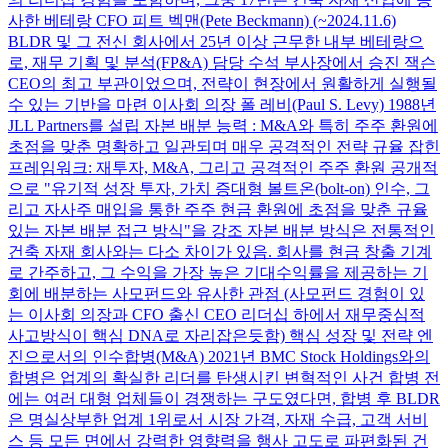
사한 베테랑 CFO 피트 벡맨(Pete Beckmann) (~2024.11.6)
BLDR 및 그 전신 회사에서 25년 이상 근무한 내부 베테랑으
로, 재무 기획 및 분석(FP&A) 담당 수석 부사장에서 승진 잭슨
CEO의 최고 부관이었으며, 전략이 현장에서 원활하게 실행될
수 있는 기반을 마련 이사회 의장 폴 레비(Paul S. Levy) 1988년
JLL Partners를 설립 자본 배분 능력 : M&A와 특히 주주 환원에
초점을 맞춘 명확하고 일관되며 매우 공격적인 전략 규율 잡힌
프레임워크: 재투자, M&A, 그리고 공격적인 주주 환원 공개적
으로 "유기적 성장 투자, 가치 증대형 볼트온(bolt-on) 인수, 그
리고 자사주 매입을 통한 주주 현금 환원에 초점을 맞춘 규율
있는 자본 배분 접근 방식"을 강조 자본 배분 방식은 전통적인
건축 자재 회사와는 다소 차이가 있음. 회사를 현금 창출 기계
로 간주하고, 그 수익을 가장 높은 기대수익률을 제공하는 기
회에 배분하는 사모펀드와 유사한 관점 (사모펀드 경험이 있
는 이사회 의장과 CFO 출신 CEO 리더십 하에서 재무중심적
사고방식이 핵심 DNA로 자리잡은듯함) 핵심 성장 및 전략 엔
진으로서의 인수합병(M&A) 2021년 BMC Stock Holdings와의
합병은 업계의 확실한 리더를 탄생시킨 변혁적인 사건 합병 전
에는 여러 대형 업체들이 경쟁하는 구도였다면, 합병 후 BLDR
은 명실상부한 업계 1위로서 시장 가격, 자재 수급, 고객 서비
스 등 모든 면에서 강력한 영향력을 행사 고도로 파편화된 건