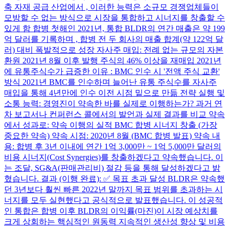
축 자재 공급 산업에서 , 이러한 능력은 소규모 경쟁업체들이
모방할 수 없는 방식으로 시장을 통합하고 시너지를 창출할 수
있게 함 합병 첫해인 2021년, 통합 BLDR의 연간 매출은 약 199
억 달러를 기록하며 , 합병 전 두 회사의 매출 합계(약 122억 달
러) 대비 폭발적으로 성장 자사주 매입: 전례 없는 규모의 자본
환원 2021년 8월 이후 발행 주식의 46% 이상을 재매입 2021년
에 유통주식수가 급증한 이유 : BMC 인수 시 '전액 주식 교환'
방식 2021년 BMC를 인수하며 늘어난 유통 주식수를 자사주
매입을 통해 4년만에 인수 이전 시점 밑으로 만듦 전략 실행 및
소통 능력: 경영진이 약속한 바를 실제로 이행하는가? 과거 연
차 보고서나 컨퍼런스 콜에서의 발언과 실제 결과를 비교 약속
에서 성과로: 약속 이행의 실적 BMC 합병 시너지 창출 (가장
중요한 약속) 약속 시점: 2020년 8월 (BMC 합병 발표) 약속 내
용: 합병 후 3년 이내에 연간 1억 3,000만 ~ 1억 5,000만 달러의
비용 시너지(Cost Synergies)를 창출하겠다고 약속했습니다. 이
는 조달, SG&A(판매관리비) 절감 등을 통해 달성하겠다고 밝
혔습니다. 결과 (이행 완료): ✅ 목표 초과 달성 BLDR은 약속했
던 3년보다 훨씬 빠른 2022년 말까지 목표 범위를 초과하는 시
너지를 모두 실현했다고 공식적으로 발표했습니다. 이 성공적
인 통합은 합병 이후 BLDR의 이익률(마진)이 시장 예상치를
크게 상회하는 핵심적인 원동력 지속적인 생산성 향상 및 비용