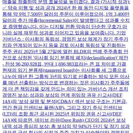
매출을 창출하며 운영 효율성을 높이겠다. 결과 (가시적 성과):
✅ 약속 이행 및 성과 공개 2024년 한 해 동안 디지털 플랫폼을
통해 약 9억 7,500만 달러의 주문이 이루어졌으며, 1억 3,400만
달러의 추가 매출(Incremental Sales)이 발생했다고 성과를 수치
로 증명했습니다. 이는 디지털 전환 약속이 단순한 구호가 아
니라 실제 재무적 성과로 이어지고 있음을 보여줍니다. 기업
거버넌스 : 이사회의 독립성, 경영진 보상 체계가 장기 주주가
치와 연계되어 있는지 등을 검토 이사회 독립성 및 진화하는
주주 권리 2025년 5월 27일에 열린 BLDR의 연례 주주총회 안
건으로 상정된 '이사회 임기 분류제 폐지(declassification)' 제안
- 찬성 96,260,928표, 반대 1,696,983표라는 큰 표 차이로 가결
현재의 임기 분류제(staggered board)는 이사회를 세 그룹으로
나누어 매년 한 그룹씩 3년의 임기로 선출하는 방식 모든 이사
를 매년 선출하는 방식으로 변경하는 것은 이사회가 주주들에
게 더 큰 책임감을 갖게 만드는 의미 있는 거버넌스 개선 조치
경영진 보상: 성과와 보상의 연계 위임장 권유 신고서(DEF
14A)의 '보상 설명 및 분석(CD&A)' 섹션 보상 구조는 기본급,
연간 현금 인센티브 플랜(AIP), 그리고 장기 주식 인센티브
(LTI)의 조합 최근 공시된 2025년 위임장 권유 신고서(DEF
14A)에 따르면, 데이브 러쉬(Dave Rush) CEO의 2024년 보상
내역 성과 중심의 보상: 총 보상의 약 94%가 단기 및 장기 성과
급으로 구성 회사의 실적과 주주 가치가 상승해야만 경영진의