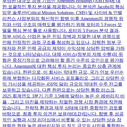
부상한 대규모 경쟁 기업인 Amentum Holdings (AMTM)에 대
한 포괄적인 투자 분석을 제공합니다. 이 분석은 Jacobs의 핵심
임무 솔루션(Critical Mission Solutions, CMS) 및 사이버 & 인텔
리전스 사업부와의 혁신적인 합병 이후 Amentum의 경쟁적 위
치와 산업 구조의 매력도를 평가하기 위해 포터의 5 Forces 모
델을 핵심 분석 틀로 사용합니다. 포터의 5 Forces 분석 결과,
정부 서비스 산업은 높은 진입 장벽과 치열한 내부 경쟁으로
인해 안정적인 과점 구조를 형성하고 있으나, 강력한 정부 구
매자와 전문 인력 공급의 제약이 수익성에 상당한 압박을 가하
는 것으로 나타났습니다. 대체 서비스(정부의 자체 수행)의 위
협은 중장기적으로 고려해야 할 중간 수준의 요인으로 평가됩
니다. Amentum에 대한 핵심 투자 논리는 중요한 상충 관계에
있습니다. 한편으로, 이 회사는 막대한 규모, 국가 안보 우선순
위에 부합하는 다각화된 서비스 포트폴리오, 그리고 상당한 수
익 가시성을 제공하는 450억 달러 규모의 막대한 수주 잔고를
보유하고 있습니다. 다른 한편으로는 상당한 통합 리스크,
2025 회계연도 3분기 기준 3.5배에 달하는 높은 순 레버리지 비
율 , 그리고 마진을 제약하는 치열한 경쟁 시장 환경에 직면해
있습니다. 전략적 환경과 재무 상태에 대한 종합적인 검토를
바탕으로, 최종 투자 의견은 보유(HOLD)입니다. 합병 후 성공
적인 실행과 시장 리더십에서 비롯될 수 있는 상당한 상승 잠
재력은 현재 높은 레버리지와 이 정도 규모의 사업을 통합하는