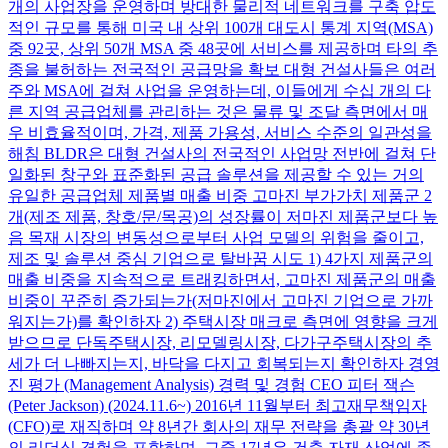
개의 사업장을 운영하며 방대한 물리적 네트워크를 구축 압도
적인 규모를 통해 미국 내 상위 100개 대도시 통계 지역(MSA)
중 92곳, 상위 50개 MSA 중 48곳에 서비스를 제공하며 타의 추
종을 불허하는 전국적인 공급망을 확보 대형 건설사들은 여러
주와 MSA에 걸쳐 사업을 운영하는데, 이들에게 수십 개의 다
른 지역 공급업체를 관리하는 것은 물류 및 조달 측면에서 매
우 비효율적이며, 가격, 제품 가용성, 서비스 수준의 일관성을
해침 BLDR은 대형 건설사의 전국적인 사업망 전반에 걸쳐 단
일화된 창구와 표준화된 공급 솔루션을 제공할 수 있는 거의
유일한 공급업체 제품별 매출 비중 고마진 부가가치 제품군 2
개(제조 제품, 창호/문/목공)의 성장률이 저마진 제품군보다 높
음 목재 시장의 변동성으로부터 사업 모델의 위험을 줄이고,
제조 및 솔루션 중심 기업으로 탈바꿈 시도 1) 4가지 제품군의
매출 비중을 지속적으로 트래킹하면서, 고마진 제품군의 매출
비중이 꾸준히 증가되는가(저마진에서 고마진 기업으로 가까
워지는가)를 확인하자 2) 주택시장 매크로 측면에 영향을 크게
받으므로 단독주택시장, 리모델링시장, 다가구주택시장의 추
세가 더 나빠지는지, 바닥을 다지고 회복되는지 확인하자 경영
진 평가 (Management Analysis) 경력 및 경험 CEO 피터 잭슨
(Peter Jackson) (2024.11.6~) 2016년 11월부터 최고재무책임자
(CFO)로 재직하며 약 8년간 회사의 재무 전략을 총괄 약 30년
의 리더십 경험을 포함하며, 그중 17년은 건축 자재 산업에 종