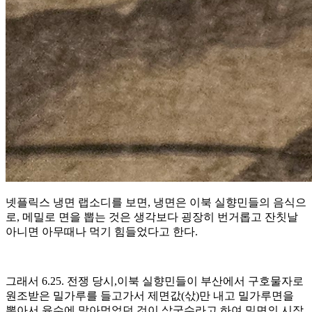
넷플릭스 냉면 랩소디를 보면, 냉면은 이북 실향민들의 음식으
로, 메밀로 면을 뽑는 것은 생각보다 굉장히 번거롭고 잔칫날
아니면 아무때나 먹기 힘들었다고 한다.
그래서 6.25. 전쟁 당시,이북 실향민들이 부산에서 구호물자로
원조받은 밀가루를 들고가서 제면값(삯)만 내고 밀가루면을
뽑아서 육수에 말아먹었던 것이 삯국수라고 하여 밀면의 시작