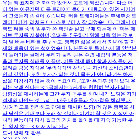
유는 책 표지에 거북이가 있어서 고르게 되었습니다. 다소 어
이 없는 이유지만 터틀 트레이더들에게 매료되어 있던 시기여
서 그랬는지 손길이 갔습니다. 터틀 트레이더들은 추세추종 트
레이더이며, 리처드 데니스로부터 시작 되었습니다. 그래서 이
책도 터틀 중의 일부가 쓴 책인줄 알고 구매 했는데 이 책은 패
시브 투자를 지향하며, 알파를 추구하기 위해 삶을 잃는 것보
다 덜 버는 베타를 추구하고, 행복한 삶을 위해서 지녀야 할 자
세와 배움이 있는 책이었습니다. 본론으로 들어가서 책 앞부분
의 들어가는 글에서 우리가 물려 받은 수렵 채집의 본능은 저
축과 투자를 실패를 이끌며, 이를 절제 해야 함과 자식들에게
물려줄 금융 지식은 '무의식적인 선택', 나 자신의 소비습관이
인상 깊었다, 또한 부자가 되는 것이 목표가 아니라 가난하게
삶을 마감하지 않는 것이 목표이다. (또한 은퇴후 생각 보다 우
리는 오래 산다는 것) 글에서는 5단계로 천천히 부자가 되는
방향성을 제시하는데 그간 투자 공부를 하며 내가 느껴온 자기
절제와 마인드 셋 그리고 배운 내용들과 유사함을 체감했다.
(체계적으로 정리하고 단계를 제시한 느낌) 더 많은 행복을 사
라 당신은 기대보다 오래 살 것이다 이겨야 할 것은 시장이 아
니라 본능이다 다시 월급의 가치를 돌아볼 때 지속 가능한 부
는 잃지 않는 것에서 시작 된다
도서 발췌 및 활용