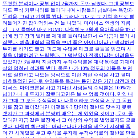
뚜렷한 분석이나 공부 없이 2월까지 돈만 날렸다. 그땐 공부보
다도 주식 커뮤니티를 돌아다니며 사람들의 넘실대는 욕망과
두려움, 그리고 기회를 봤다. 그러나 그대로 그 기회 속으로 빨
려들어가면 잡아먹히는 건 늘 나였다. 마이너스 인생의 지름
길, 그 이름하여 바로 FOMO. 다행히도 3월에 육아휴직을 하고
밤에 정규 장과 벨리를 제대로 들여다보면서 수익금이 붙기 시
작했다. 예측대회의 글들을 보며 좋은 아이디어라고 생각하면
투자를 하기도 했고, 피드에 수많은 매크로 글들을 읽으며 시
황을 이해하려고 노력했다. 그 덕분일까 전쟁이라는 어려움도
있었지만 3월부터 지금까지 누적수익률은 대략 60%로 기대이
상의 엄청난 성과를 봤다. 물론 내가 10% 정도의 이득을 보면
바로 실현하고 나오는 방식으로 이런 저런 주식을 사고 팔며
비효율적인 단타로 수익률을 올리는 동안 같은 기간 삼전과 하
이닉스, 마이크론을 사고 기다린 사람들의 수익률은 100%가
넘어가니 내 투자가 잘했다고만은 볼 수 없을 것이다. 만약 내
가 그때 그 모든 주식들에 내 나름이라도 가설을 세우고 목표
가를 잡고 들어갔다면 어땠을까? 당연히 절반도 맞추지 못했
겠지만 그 과정에서 분명히 배우는 게 있었을 것이고, 운이 좋
았다면 지금 같은 불장에서 그 이상의 수익을 벌었을지도 모르
겠다. 다행히 최근에는 머리로나마 가설을 세우기 시작해 좀
더 긴 시계열을 두고 주식을 투자해 누적수익률의 절반을 만들