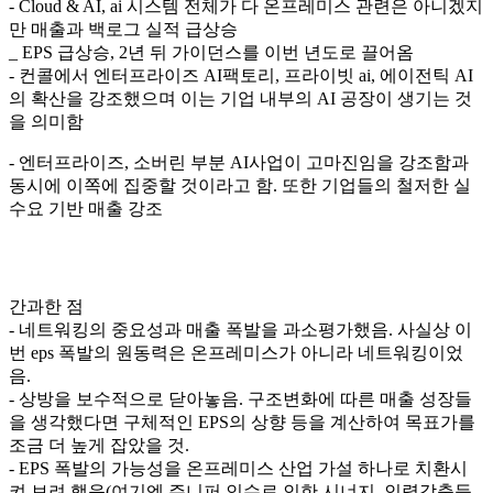
- Cloud & AI, ai 시스템 전체가 다 온프레미스 관련은 아니겠지
만 매출과 백로그 실적 급상승
_ EPS 급상승, 2년 뒤 가이던스를 이번 년도로 끌어옴
- 컨콜에서 엔터프라이즈 AI팩토리, 프라이빗 ai, 에이전틱 AI
의 확산을 강조했으며 이는 기업 내부의 AI 공장이 생기는 것
을 의미함
- 엔터프라이즈, 소버린 부분 AI사업이 고마진임을 강조함과
동시에 이쪽에 집중할 것이라고 함. 또한 기업들의 철저한 실
수요 기반 매출 강조
간과한 점
- 네트워킹의 중요성과 매출 폭발을 과소평가했음. 사실상 이
번 eps 폭발의 원동력은 온프레미스가 아니라 네트워킹이었
음.
- 상방을 보수적으로 닫아놓음. 구조변화에 따른 매출 성장들
을 생각했다면 구체적인 EPS의 상향 등을 계산하여 목표가를
조금 더 높게 잡았을 것.
- EPS 폭발의 가능성을 온프레미스 산업 가설 하나로 치환시
켜 보려 했음(여기엔 주니퍼 인수로 인한 시너지, 인력감축등