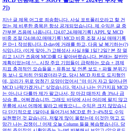
MCD 전량매도 + SGOV 풀소유 + 2024년 투자 복
기)
지난 글 제목 어그로 죄송합니다. 사실 포트폴리오라고 할 건
없는 제 비루한 종목은 항상 공개되었습니다. 제 수익은 글 중
간부분 즈음에 나옵니다. [24.07.24.매매기록] APPL 및 MCD
비중 조절 [24.08.02.매매기록] MCD 비중 조절 사실 매매기록
은 D+1 작성됩니다. D-day에 거래를 하고, 다음 날 복기하는(?)
식입니다. (이게 맞아..?) 고해성사 사실 8월 1일? 2일? 본 장 열
리고 1시간 즈음에 MCD를 다 팔아버렸습니다. 본래는 절반만
계획이었는데 ^^.. 시장 주요 기업들이 급락하는 모습 + 경제
지표 충격적인 모습들을 + 유튜브 및 언론 보도 + 파월 분위기
등 보니 도저히 안되겠더라구요. 당시 MCD 차트도 도지형인
데, 꼬리가 위로 엄청긴 모양이었어서 "야 이거 자고 일어나면
MCD 나락가겠거니" 싶었습니다. 역시나 나는 인간지표 MCD
는 아니나 다를까 제가 팔고나서, 장 마감 때까지 총 3%나 급
상승 휴.. 어쩌겠습니까. 그래도 바닥에 사서 머리에 팔지 않고
무릎에 사서 어깨에 팔라고 배웠으니... 수익은 크지 않았습니
다 단기적으로 1달이내 들어가서 MCD로 한 3~4%정도 수익
실현했던 것 같습니다. 저렇게 많이 올랐는데 이것만 먹고 도
망간 나는 겁쟁이..! 어제 오늘 Column 들을 복습했습니다. 당
연히 주인장의 시황일주는 3~4번 반복해서 보았고 (앞으로도