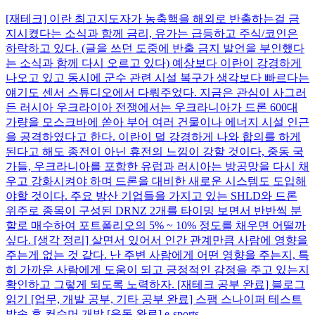
[재테크] 이란 최고지도자가 농축핵을 해외로 반출하는걸 금
지시켰다는 소식과 함께 금리, 유가는 급등하고 주식/코인은
하락하고 있다. (글을 쓰던 도중에 반출 금지 발언을 부인했다
는 소식과 함께 다시 오르고 있다) 예상보다 이란이 강경하게
나오고 있고 동시에 군수 관련 시설 복구가 생각보다 빠르다는
얘기도 센서 스튜디오에서 다뤄주었다. 지금은 관심이 사그러
든 러시아 우크라이아 전쟁에서는 우크라니아가 드론 600대
가량을 모스크바에 쏟아 부어 여러 건물이나 에너지 시설 인근
을 공격하였다고 한다. 이란이 덜 강경하게 나와 합의를 하게
된다고 해도 종전이 아닌 휴전의 느낌이 강할 것이다, 중동 국
가들, 우크라니아를 포함한 유럽과 러시아는 방공망을 다시 채
우고 강화시켜야 하며 드론을 대비한 새로운 시스템도 도입해
야할 것이다. 주요 방산 기업들을 가지고 있는 SHLD와 드론
위주로 종목이 구성된 DRNZ 2개를 타이밍 보면서 반반씩 분
할로 매수하여 포트폴리오의 5% ~ 10% 정도를 채우면 어떨까
싶다. [생각 정리] 살면서 있어서 인간 관계만큼 사람에 영향을
주는게 없는 것 같다. 난 주변 사람에게 어떤 영향을 주는지, 특
히 가까운 사람에게 도움이 되고 긍정적인 감정을 주고 있는지
확인하고 그렇게 되도록 노력하자. [재테크 공부 완료] 블로그
읽기 [업무, 개발 공부, 기타 공부 완료] 스팸 스나이퍼 테스트
발송 후 컨슈머 개발 [운동 완료] e-sports