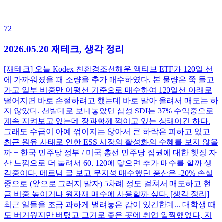
72
2026.05.20 재테크, 생각 정리
[재테크] 오늘 Kodex 친환경조선해운 액티브 ETF가 120일 선
에 가까워졌을 때 소량을 추가 매수하였다, 본 물량은 쭉 들고
가고 일부 비중만 이평선 기준으로 매수하여 120일선 아래로
떨어지면 바로 손절하려고 했는데 바로 말아 올려서 매도는 하
지 않았다. 선발대로 보내놓았던 삼성 SDI는 37% 수익중으로
계속 지켜보고 있는데 장과함께 꺽이고 있는 상태이긴 하다.
그래도 수급이 아예 꺾이지는 않아서 큰 하락은 피하고 있고
최근 원유 사태로 인한 ESS 시장의 활성화의 수혜를 보지 않을
까 + 한국 민주당 정부 / 미국 총선 민주당 집권에 대한 헷징 자
산 느낌으로 더 눌려서 60, 120에 닿으면 추가 매수를 할까 생
각중이다. 메르님 글 보고 무지성 매수했던 풍산은 -20% 손실
중으로 (앞으로 그러지 말자) 5차례 정도 걸쳐서 매도하고 현
금 비중 높이거나 원자재 매수에 사용할까 싶다. [생각 정리]
최근 일들을 조금 과하게 벌려놓은 감이 있긴한데... 대학생 때
도 버거웠지만 버텼고 그거로 좋은 곳에 취업 일찍했었다, 지