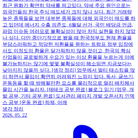
최근 원화가 확연히 약세를 띄고있다. 약세 주요 원인으로는
외국인들의 한국 주식 매도세가 크지 않나 싶다. 최근 거래량
높은 종목들을 보면 대부분 종목들에 대해 외국인이 매도를 하
고 있던데 에너지 수출 의존도, 6월달 선거, 국민 배당금 언급,
파업 이슈등 여러모로 불확실성이 많아 차익 실현을 하지 않았
나 싶다. 다만 중단기적으로 봤을 때 한국정부도 현재 환율을
부담스러워하고 적당한 저환율을 원하는 트럼프 정부 입장에
서도 이정도의 환율은 달가워하지 않을 것이고, 한국의 핵심
산업들이 글로벌하게 수요가 있는 이상 환율을 누르는게 아예
불가능하지는 않기에 몇몇 불확실성이 해소되면 지금보다는
낮아지지 않을까 싶다. [생각 정리] 업무에서 멀티 태스킹을 많
이 하면서 몰입이 확연히 어려워진 느낌이 있다. 독서, 글쓰기,
운동등을 할 때 방해될만한 요소를 물리적으로 멀리 배치해서
몰입 시간을 늘리자. [재테크 공부 완료] 블로그 읽기 [업무, 개
발 공부, 기타 공부 완료] 도서관리 페이지 개발 오픈서치 인덱
스 공부 [운동 완료] 하체, 어깨
생각 정리
2026. 05. 22