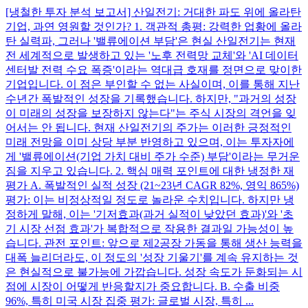
[냉철한 투자 분석 보고서] 산일전기: 거대한 파도 위에 올라탄
기업, 과연 영원할 것인가? 1. 객관적 총평: 강력한 업황에 올라
탄 실력파, 그러나 '밸류에이션 부담'은 현실 산일전기는 현재
전 세계적으로 발생하고 있는 '노후 전력망 교체'와 'AI 데이터
센터발 전력 수요 폭증'이라는 역대급 호재를 정면으로 맞이한
기업입니다. 이 점은 부인할 수 없는 사실이며, 이를 통해 지난
수년간 폭발적인 성장을 기록했습니다. 하지만, "과거의 성장
이 미래의 성장을 보장하지 않는다"는 주식 시장의 격언을 잊
어서는 안 됩니다. 현재 산일전기의 주가는 이러한 긍정적인
미래 전망을 이미 상당 부분 반영하고 있으며, 이는 투자자에
게 '밸류에이션(기업 가치 대비 주가 수준) 부담'이라는 무거운
짐을 지우고 있습니다. 2. 핵심 매력 포인트에 대한 냉정한 재
평가 A. 폭발적인 실적 성장 (21~23년 CAGR 82%, 영익 865%)
평가: 이는 비정상적일 정도로 놀라운 수치입니다. 하지만 냉
정하게 말해, 이는 '기저효과(과거 실적이 낮았던 효과)'와 '초
기 시장 선점 효과'가 복합적으로 작용한 결과일 가능성이 높
습니다. 관전 포인트: 앞으로 제2공장 가동을 통해 생산 능력을
대폭 늘리더라도, 이 정도의 '성장 기울기'를 계속 유지하는 것
은 현실적으로 불가능에 가깝습니다. 성장 속도가 둔화되는 시
점에 시장이 어떻게 반응할지가 중요합니다. B. 수출 비중
96%, 특히 미국 시장 집중 평가: 글로벌 시장, 특히 ...