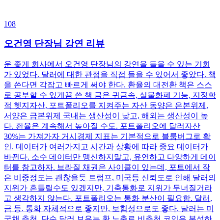
108
오건영 단장님 강연 리뷰
운 좋게 회사에서 오건영 단장님의 강연을 들을 수 있는 기회
가 있었다. 달러에 대한 관점을 직접 들을 수 있어서 좋았다. 책
을 쓴다면 각잡고 빠르게 써야 한다. 환율의 대전환 책은 스스
로 공부할 수 있게끔 쓴 책 금은 귀금속, 실물화폐 기능, 지정학
적 헷지자산, 포트폴리오를 지켜주는 자산 동양은 은본위제,
서양은 금본위제 국내는 생산성이 낮고, 해외는 생산성이 높
다. 환율은 계속해서 높아질 수도. 포트폴리오에 달러자산
30%는 가져가자 거시경제 지표는 기본적으로 블룸버그로 확
인. 데이터가 여러가지고 시간과 상황에 따라 중요 데이터가
바뀐다. 소수 데이터만 맹신하지말고, 유연하고 다양하게 데이
터를 참고하자. 브라질 채권은 사이클이 있는데, 포트에서 작
은 비중정도는 괜찮을듯 트럼프, 미국등 신뢰도로 인해 달러의
지위가 흔들릴수도 있겠지만, 기축통화로 지위가 무너질거라
고 생각하지 않는다. 포트폴리오는 통화 분산이 필요함. 달러,
금 등. 통화 자체적으로 좋지만, 보험성으로도 좋다. 달러는 미
국채 추천. 단순 달러 보유는 환 노출로 비추천 코인은 분석하