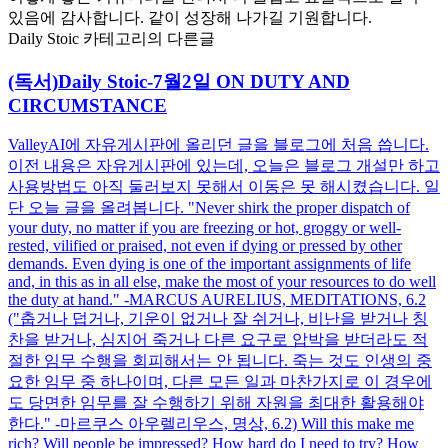
있음에 감사합니다. 같이 성장해 나가길 기원합니다.
Daily Stoic 카테고리의 다른글
(독서)Daily Stoic-7월2일 ON DUTY AND
CIRCUMSTANCE
ValleyAI에 자유게시판에 올리던 글을 블로그에 처음 씁니다.
이전 내용은 자유게시판에 있는데, 오늘은 블로그 개설만 하고
사용방법도 아직 둘러보지 못해서 이동은 못 해시켰습니다. 일
단 오늘 글을 올려봅니다. "Never shirk the proper dispatch of
your duty, no matter if you are freezing or hot, groggy or well-
rested, vilified or praised, not even if dying or pressed by other
demands. Even dying is one of the important assignments of life
and, in this as in all else, make the most of your resources to do well
the duty at hand." -MARCUS AURELIUS, MEDITATIONS, 6.2
("춥거나 덥거나, 기운이 없거나 잘 쉬거나, 비난을 받거나 칭
찬을 받거나, 심지어 죽거나 다른 요구로 압박을 받더라도 적
절한 임무 수행을 회피해서는 안 됩니다. 죽는 것도 인생의 중
요한 임무 중 하나이며, 다른 모든 일과 마찬가지로 이 경우에
도 당면한 임무를 잘 수행하기 위해 자원을 최대한 활용해야
한다." -마르쿠스 아우렐리우스, 명상, 6.2) Will this make me
rich? Will people be impressed? How hard do I need to try? How