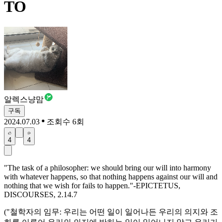
TO
알렉스냥맘
구독
2024.07.03
조회수 6회
4
4
"The task of a philosopher: we should bring our will into harmony
with whatever happens, so that nothing happens against our will and
nothing that we wish for fails to happen."-EPICTETUS,
DISCOURSES, 2.14.7
("철학자의 임무: 우리는 어떤 일이 일어나든 우리의 의지와 조