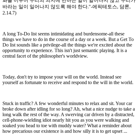
화를 이루어 우리의 의지에 반하는 일이 일어나지 않고 우리가
바라는 일이 일어나지 않도록 해야 한다."-에픽테토스, 담론,
2.14.7)
A long To-Do list seems intimidating and burdensome-all these
things we have to do in the course of a day or a week. But a Get To
Do list sounds like a privilege-all the things we're excited about the
opportunity to experience. This isn't just semantic playing. It is a
central facet of the philosopher's worldview.
Today, don't try to impose your will on the world. Instead see
yourself as fortunate to receive and respond to the will in the world.
Stuck in traffic? A few wonderful minutes to relax and sit. Your car
broke down after idling for so long? Ah, what a nice nudge to take a
long walk the rest of the way. A swerving car driven by a distracted,
cell-phone-wielding idiot nearly hit you as you were walking and
soaked you head to toe with muddy water? What a reminder about
how precarious our existence is and how silly it is to get upset ...