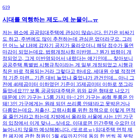
619
시대를 역행하는 제도...에 눈물이...ㅠ
저는 평소에 공공임대주택에 관심이 많습니다. 민간은 비싸기
도 하고, 주변에도 많이 추천하는데 관심은 없더라구요. 그러
던 어느 날 LH에 갑자기 공지가 올라오더니 해당 접수가 돌연
마감이 되었는데요. 법령개정사항 미반영....? 뭔가 법령이 개
정되었고, 그게 미반영되어서 내렸다는 얘기인데.... 찾아보니
공공주택 특별법 시행규칙이라는 게 일부 개정되었고 시행규
칙은 바로 적용되는거라 그렇다고 하네요. 세대원 수별 적정면
적 기준 마련... 기존 대비 늘었냐 줄었냐가 관건인데... 아니 그
전에 40제곱미터 이하였던 기준이 35제곱미터 이하로 쪼그라
들었네요??? 보통 공공임대주택은 위와 같은 형태로 나오기
때문에 1인 가구는 1.5룸 가지 마~! 2인 가구는 46형 투룸은 안
돼! 3인 가구에게는 원래 되던 쓰리룸 안돼!라고 못박은거나
다름없는데요. 저출산, 고령사회를 위한 정책으로 이렇게 면적
을 줄인거라고 하는데 지방에서 올라와 서울에 사는 1인 가구
의 입장에서 이게 맞나....싶네요. 이대로면 민간주택 수요만 더
늘어나지 않을까 예상해봅니다. (또르르ㅠ) 임대주택 면적 제
한 폐지에 관한 청원이 5월 4일까지인데 동의 한 번씩 꼭 부탁