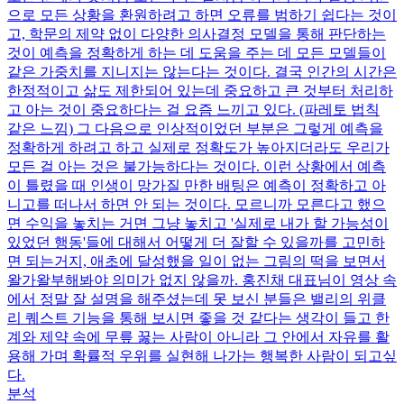
으로 모든 상황을 환원하려고 하면 오류를 범하기 쉽다는 것이
고, 학문의 제약 없이 다양한 의사결정 모델을 통해 판단하는
것이 예측을 정확하게 하는 데 도움을 주는 데 모든 모델들이
같은 가중치를 지니지는 않는다는 것이다. 결국 인간의 시간은
한정적이고 삶도 제한되어 있는데 중요하고 큰 것부터 처리하
고 아는 것이 중요하다는 걸 요즘 느끼고 있다. (파레토 법칙
같은 느낌) 그 다음으로 인상적이었던 부분은 그렇게 예측을
정확하게 하려고 하고 실제로 정확도가 높아지더라도 우리가
모든 걸 아는 것은 불가능하다는 것이다. 이런 상황에서 예측
이 틀렸을 때 인생이 망가질 만한 배팅은 예측이 정확하고 아
니고를 떠나서 하면 안 되는 것이다. 모르니까 모른다고 했으
면 수익을 놓치는 거면 그냥 놓치고 '실제로 내가 할 가능성이
있었던 행동'들에 대해서 어떻게 더 잘할 수 있을까를 고민하
면 되는거지, 애초에 달성했을 일이 없는 그림의 떡을 보면서
왈가왈부해봐야 의미가 없지 않을까. 홍진채 대표님이 영상 속
에서 정말 잘 설명을 해주셨는데 못 보신 분들은 밸리의 위클
리 퀘스트 기능을 통해 보시면 좋을 것 같다는 생각이 들고 한
계와 제약 속에 무릎 꿇는 사람이 아니라 그 안에서 자유를 활
용해 가며 확률적 우위를 실현해 나가는 행복한 사람이 되고싶
다.
분석