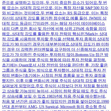
준으로 설명하고 있으며, 두 가지 중요한 요소가 있어요.첫 번
째 요소는 상대적 강도선으로, 이는 특정 자산을 S&P 500 지수
와 비교하는 것이에요.두 번째 요소는 RS 등급으로, 이는 특정
자산의 상대적 강도를 평가한 점수예요.예를 들어, IWM의 상
대적 강도 등급이 77이라면, 이는 해당 자산이 데이터베이스
내의 다른 모든 회사 및 자산에 비해 상위 23%에 속함을 의미
해요..상대적 강도를 활용한 투자 전략의 핵심은?Mark는 상대
적 강도를 사용하여 투자할 주식을 선택해.투자 종목의 상대적
강도가 90 이상인 경우가 대부분이에요.상대적 강도가 89 이하
인 경우 더 강력한 펀더멘털을 요구하며 더 신중해져요.상대적
강도가 70 이하인 주식에는 투자하지 않아.Bottoms Up 접근 방
식을 사용하여 개별 주식의 행동에 따라 투자 전략을 결정해.
초기에는 Quant로서 시장 전반의 양상을 판단한 후, 가장 좋은
그룹과 주식을 찾는 방식으로 투자했어..상대적 강도 투자 전
략의 변화는?초기에는 시장의 전체 흐름을 보고 투자 결정을
했지만, 이후 이를 변화시켜 개별 주식의 상대적 강도를 먼저
살펴보게 되었어요.주도 주식이 시장보다 먼저 저점을 형성하
고 상승할 가능성이 높아서, 시장이 하락 중일 때도 주도 주식
은 상승세를 보일 수 있죠.1983년에 처음 주식을 매수했는데,
처음 몇 년간은 성과가 좋지 않았지만 경험을 쌓아갔어요.1990
년대 초반부터 AMG, US Surgical, Microsoft 등의 중소형 주식