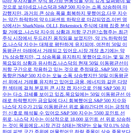
따라 투자자들은 주식 평가와 변동성을 주의 깊게 살펴봐야 할
것으로 보이네요.나스닥과 S&P 500 지수는 소폭 상승하며 마
감했지만, 과거의 큰 상승 폭을 회복하지 못했어요.다우 지수
는 약간 하락하여 약 0.1퍼센트 하락으로 마감되었죠.이번 영
상에서는 SharkNinja, OLLI, Birkenstock 주식에 대해 집중 분석
할 거예요..나스닥 지수의 상황과 저항 구간은?소형주는 최근
주식 시장에서 두드러진 움직임을 보였지만, 약 1% 하락하였
죠.나스닥 지수는 대체로 평탄하게 유지되며, 여전히 50일 이
동평균선 아래에서 거래되고 있어요.시장 개장 초기에는 약
1% 상승했지만, 그 상승폭을 유지하지 못했어요.이는 몇 일 전
목요일의 상황과 유사하죠.나스닥의 현재 50일 이동평균선이
저항 구간으로 작용하고 있는 것으로 추정돼요..S&P 500 지수
동향은?S&P 500 지수는 오늘 소폭 상승했지만 50일 이동평균
선 위에서 거래를 유지하고 있어요.금융, 에너지와 같은 다양
한 섹터에 걸쳐 분포된 큰 시장 캡 자산으로 인해 S&P 500 지
수는 다소 강세를 보이고 있죠.목요일에는 50일 이동평균선 아
래로 하락했지만 금요일에 다시 회복했어요.S&P 500 지수와
나스닥 지수가 21일 이동평균선 위로 올라간다면 이는 긍정적
인 신호로 해석될 수 있어요.S&P 500 지수는 5500 포인트 선
위로, 나스닥 지수는 이상적으로 18,000 포인트 선 위로 상승하
는 것이 목표에요..시장 건강 상태는?RSP는 오늘 약 0.1% 상승
하며 피벗 구간 주위에 머물렀어요.하락 종목이 상승 종목보다