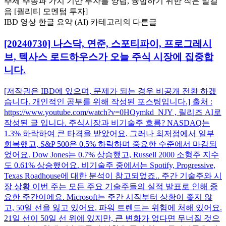
추세 추종과 가치 기반 투자를 양립, 융합하기 위한 작은 발걸
음 [퀄리티 모멘텀 투자]
IBD 영상 한글 요약 (AI) 카테고리의 다른글
[20240730] 나스닥, 연준, 스포티파이, 프로그레시
브, 텍사스 로드하우스가 오늘 주식 시장에 집중합
니다.
[저작권은 IBD에 있으며, 문제가 되는 경우 비공개 전환 하겠
습니다. 개인적인 공부를 위해 작성된 포스팅입니다.] 출처 :
https://www.youtube.com/watch?v=0HQymkd_NJY , 릴리즈 AI로
작성된 글 입니다. 주식시장과 비기술주 흐름? NASDAQ는
1.3% 하락하여 큰 타격을 받았어요. 그러나 최저점에서 일부
회복했고, S&P 500은 0.5% 하락하며 중요한 수준에서 마감되
었어요. Dow Jones는 0.7% 상승했고, Russell 2000 소형주 지수
도 0.61% 상승했어요. 비기술주 중에서는 Spotify, Progressive,
Texas Roadhouse에 대한 분석이 참고되었죠.. 주간 기술주와 시
장 상황 이번 주는 모든 주요 기술주들의 실적 발표로 인해 중
요한 주간이에요. Microsoft는 주간 시작부터 상황이 좋지 않
고, 50일 선을 잃고 있어요. 파워 트렌드는 위험에 처해 있어요.
21일 선이 50일 선 위에 있지만, 큰 변화가 없다면 무너질 것으