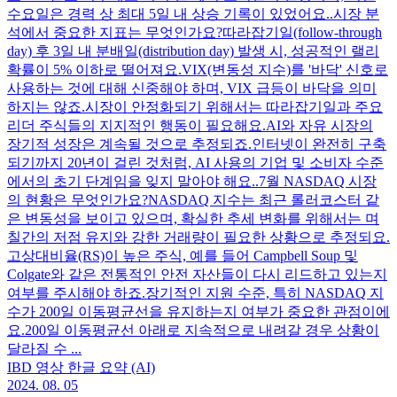
수요일은 경력 상 최대 5일 내 상승 기록이 있었어요..시장 분
석에서 중요한 지표는 무엇인가요?따라잡기일(follow-through
day) 후 3일 내 분배일(distribution day) 발생 시, 성공적인 랠리
확률이 5% 이하로 떨어져요.VIX(변동성 지수)를 '바닥' 신호로
사용하는 것에 대해 신중해야 하며, VIX 급등이 바닥을 의미
하지는 않죠.시장이 안정화되기 위해서는 따라잡기일과 주요
리더 주식들의 지지적인 행동이 필요해요.AI와 자유 시장의
장기적 성장은 계속될 것으로 추정되죠.인터넷이 완전히 구축
되기까지 20년이 걸린 것처럼, AI 사용의 기업 및 소비자 수준
에서의 초기 단계임을 잊지 말아야 해요..7월 NASDAQ 시장
의 현황은 무엇인가요?NASDAQ 지수는 최근 롤러코스터 같
은 변동성을 보이고 있으며, 확실한 추세 변화를 위해서는 며
칠간의 저점 유지와 강한 거래량이 필요한 상황으로 추정되요.
고상대비율(RS)이 높은 주식, 예를 들어 Campbell Soup 및
Colgate와 같은 전통적인 안전 자산들이 다시 리드하고 있는지
여부를 주시해야 하죠.장기적인 지원 수준, 특히 NASDAQ 지
수가 200일 이동평균선을 유지하는지 여부가 중요한 관점이에
요.200일 이동평균선 아래로 지속적으로 내려갈 경우 상황이
달라질 수 ...
IBD 영상 한글 요약 (AI)
2024. 08. 05