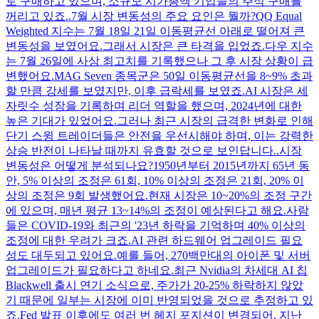
로 구매하고 있으며, 소규모 시가총액 기업들의 주식 구매를
꺼리고 있죠..7월 시장 변동성의 주요 요인은 뭘까?QQ Equal
Weighted 지수는 7월 18일 21일 이동평균선 아래로 떨어져 큰
변동성을 보였어요.그래서 시장은 큰 타격을 입었죠.다우 지수
는 7월 26일에 사상 최고치를 기록했으나 그 후 시장 상황이 급
변했어요.MAG Seven 종목군은 50일 이동평균선을 8~9% 초과
할 만큼 강세를 보였지만, 이후 급락세를 보였죠.AI 시장은 세
자릿수 성장을 기록하며 리더 역할을 했으며, 2024년에 대한
높은 기대가 있었어요.그러나 최근 시장의 급격한 변화로 인해
단기 스윙 트레이더들은 안전을 우선시해야 하며, 이는 강력한
상승 반전이 나타날 때까지 유효할 것으로 보인답니다..시장
변동성은 어떻게 분석되나요?1950년부터 2015년까지 65년 동
안, 5% 이상의 조정은 61회, 10% 이상의 조정은 21회, 20% 이
상의 조정은 9회 발생했어요.현재 시장은 10~20%의 조정 구간
에 있으며, 매년 평균 13~14%의 조정이 예상된다고 해요.사람
들은 COVID-19와 최근의 '23년 하락을 기억하며 40% 이상의
조정에 대한 우려가 크죠.AI 관련 하드웨어 업그레이드 필요
성도 대두되고 있어요.예를 들어, 270백만대의 아이폰 및 서버
업그레이드가 필요하다고 하네요.최근 Nvidia의 차세대 AI 칩
Blackwell 출시 연기 소식으로, 주가가 20-25% 하락하지 않았
기 때문에 일부는 시장에 이미 반영되었을 것으로 추정하고 있
죠.Fed 발표 이후에도 여러 번 헤지 포지션이 변경되어, 지난