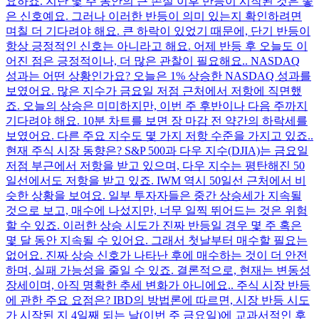
요하죠. 지난 몇 주 동안의 큰 손실 이후 반등이 시작된 것은 좋
은 신호예요. 그러나 이러한 반등이 의미 있는지 확인하려면
며칠 더 기다려야 해요. 큰 하락이 있었기 때문에, 단기 반등이
항상 긍정적인 신호는 아니라고 해요. 어제 반등 후 오늘도 이
어진 점은 긍정적이나, 더 많은 관찰이 필요해요.. NASDAQ
성과는 어떤 상황인가요? 오늘은 1% 상승한 NASDAQ 성과를
보였어요. 많은 지수가 금요일 저점 근처에서 저항에 직면했
죠. 오늘의 상승은 미미하지만, 이번 주 후반이나 다음 주까지
기다려야 해요. 10분 차트를 보면 장 마감 전 약간의 하락세를
보였어요. 다른 주요 지수도 몇 가지 저항 수준을 가지고 있죠..
현재 주식 시장 동향은? S&P 500과 다우 지수(DJIA)는 금요일
저점 부근에서 저항을 받고 있으며, 다우 지수는 평탄해진 50
일선에서도 저항을 받고 있죠. IWM 역시 50일선 근처에서 비
슷한 상황을 보여요. 일부 투자자들은 중간 상승세가 지속될
것으로 보고, 매수에 나섰지만, 너무 일찍 뛰어드는 것은 위험
할 수 있죠. 이러한 상승 시도가 진짜 반등일 경우 몇 주 혹은
몇 달 동안 지속될 수 있어요. 그래서 첫날부터 매수할 필요는
없어요. 진짜 상승 신호가 나타난 후에 매수하는 것이 더 안전
하며, 실패 가능성을 줄일 수 있죠. 결론적으로, 현재는 변동성
장세이며, 아직 명확한 추세 변화가 아니에요.. 주식 시장 반등
에 관한 주요 요점은? IBD의 방법론에 따르면, 시장 반등 시도
가 시작된 지 4일째 되는 날(이번 주 금요일)에 교과서적인 후