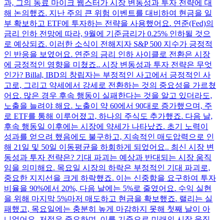
과, 그의 동료 마이크 웹스터가 시장 변동성과 투자 전략에 대
해 논의했죠. 지난 주의 큰 위험 이벤트를 대비하여 현금을 일
부 확보하고 ETF에 투자하는 전략을 사용했어요. 연준(Fed)의
금리 인하 전망에 따라, 9월에 기준금리가 0.25% 인하될 것으
로 예상되죠. 이러한 소식이 전해지자 S&P 500 지수가 긍정적
인 반응을 보였어요. 연준의 금리 인하 사이클로 전환은 시장
에 긍정적인 영향을 미쳤죠.. 시장 변동성과 투자 전략은 무엇
인가? Billal, IBD의 창립자는 부정적인 사고에서 긍정적인 사
고로, 그리고 약세에서 강세로 전환하는 것의 중요성을 가르쳤
어요. 많은 경우 후속 행동이 실패한다는 것을 알고 있더라도,
노출을 늘려야 해요. 노출이 약 60에서 90대로 증가했으며, 주
로 ETF를 통해 이루어졌고, 하나의 주식도 추가했죠. 다음 날,
후속 행동일 이후에는 시장에 약세가 나타났죠. 초기 노력이
성과를 얻으려 했음에도 불구하고, 지속적인 매도압력으로 인
해 21일 및 50일 이동평균을 하회하게 되었어요.. 최신 시장 변
동성과 투자 전략은? 기대 파괴는 예상과 반대되는 시장 움직
임을 의미해요. 목요일 시장의 하락은 부정적인 기대 파괴로,
중요한 지지선을 크게 하락했죠. 이는 신중함을 요구하여 투자
비율을 90%에서 20%, 다음 날에는 5%로 줄였어요. 수익 실현
을 위해 마지막 5%마저 매도하고 현금을 확보했죠. 랠리는 실
패했고, 목요일에는 충분히 높게 마감하지 못해 첫째 날이 아
니었어요. 저점은 중요하며, 이를 기준으로 미래의 시장 움직