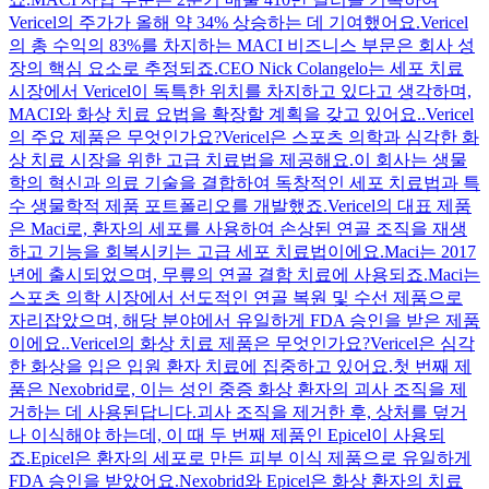
Vericel의 주가가 올해 약 34% 상승하는 데 기여했어요.Vericel
의 총 수익의 83%를 차지하는 MACI 비즈니스 부문은 회사 성
장의 핵심 요소로 추정되죠.CEO Nick Colangelo는 세포 치료
시장에서 Vericel이 독특한 위치를 차지하고 있다고 생각하며,
MACI와 화상 치료 요법을 확장할 계획을 갖고 있어요..Vericel
의 주요 제품은 무엇인가요?Vericel은 스포츠 의학과 심각한 화
상 치료 시장을 위한 고급 치료법을 제공해요.이 회사는 생물
학의 혁신과 의료 기술을 결합하여 독창적인 세포 치료법과 특
수 생물학적 제품 포트폴리오를 개발했죠.Vericel의 대표 제품
은 Maci로, 환자의 세포를 사용하여 손상된 연골 조직을 재생
하고 기능을 회복시키는 고급 세포 치료법이에요.Maci는 2017
년에 출시되었으며, 무릎의 연골 결함 치료에 사용되죠.Maci는
스포츠 의학 시장에서 선도적인 연골 복원 및 수선 제품으로
자리잡았으며, 해당 분야에서 유일하게 FDA 승인을 받은 제품
이에요..Vericel의 화상 치료 제품은 무엇인가요?Vericel은 심각
한 화상을 입은 입원 환자 치료에 집중하고 있어요.첫 번째 제
품은 Nexobrid로, 이는 성인 중증 화상 환자의 괴사 조직을 제
거하는 데 사용된답니다.괴사 조직을 제거한 후, 상처를 덮거
나 이식해야 하는데, 이 때 두 번째 제품인 Epicel이 사용되
죠.Epicel은 환자의 세포로 만든 피부 이식 제품으로 유일하게
FDA 승인을 받았어요.Nexobrid와 Epicel은 화상 환자의 치료