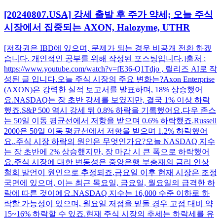
[20240807.USA] 강세 출발 후 주가 약세; 오늘 주식
시장에서 집중되는 AXON, Halozyme, UTHR
[저작권은 IBD에 있으며, 문제가 되는 경우 비공개 전환 하겠
습니다. 개인적인 공부를 위해 작성된 포스팅입니다.]출처 :
https://www.youtube.com/watch?v=fE36-Q1Tdjo , 릴리즈 AI로 작
성된 글 입니다.오늘 주식 시장의 주요 변화는?Axon Enterprise
(AXON)은 강력한 실적 보고서를 발표하며, 18% 상승했어
요.NASDAQ는 장 초반 강세를 보였지만, 결국 1% 이상 하락
했죠.S&P 500 역시 강세 뒤 0.8% 하락을 기록했어요.다우 존스
는 50일 이동 평균선에서 저항을 받으며 0.6% 하락했죠.Russell
2000은 50일 이동 평균선에서 저항을 받으며 1.2% 하락했어
요..주식 시장 하락의 원인은 무엇인가요?오늘 NASDAQ 지수
는 장 초반에 2% 상승했지만, 장 마감 시 큰 폭으로 하락했어
요.주식 시장에 대한 변동성은 중앙은행 부총재의 금리 인상
철회 발언이 원인으로 추정되죠.금요일 이후 현재 시장은 조정
국면에 있으며, 이는 최근 목요일, 금요일, 월요일의 급격한 하
락에 따른 것이에요.NASDAQ 지수는 16,000 수준 이하로 하
락할 가능성이 있으며, 월요일 저점을 밑돌 경우 고점 대비 약
15~16% 하락할 수 있죠.현재 주식 시장의 추세는 하락세를 유