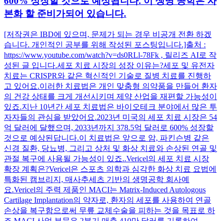
600% 성장할 것으로 예상됩니다. 이 생명 공학은 자
본화 할 준비가되어 있습니다.
[저작권은 IBD에 있으며, 문제가 되는 경우 비공개 전환 하겠
습니다. 개인적인 공부를 위해 작성된 포스팅입니다.]출처 :
https://www.youtube.com/watch?v=ds0RLl-78Fk , 릴리즈 AI로 작
성된 글 입니다.세포 치료 시장의 성장 이유는?세포 및 유전자
치료는 CRISPR와 같은 혁신적인 기술로 질병 치료를 진행하
고 있어요.이러한 치료법은 개인 맞춤형 의약품을 만들어 환자
의 건강 상태를 크게 개선시키며 제약 산업을 재편할 가능성이
있죠.지난 10년간 세포 치료법은 바이오테크 분야에서 많은 투
자자들의 관심을 받았어요.2023년 미국의 세포 치료 시장은 54
억 달러에 달했으며, 2033년까지 378.5억 달러로 600% 성장할
것으로 예상된답니다.이 치료법은 앞으로 암, 파킨슨병 같은
신경 질환, 당뇨병, 그리고 상처 및 화상 치료와 손상된 연골 및
관절 복구에 사용될 가능성이 있죠..Vericel의 세포 치료 시장
확장 계획은?Vericel은 스포츠 의학과 심각한 화상 치료 요법에
특화된 캠브리지, 매사추세츠 기반의 생명공학 회사예
요.Vericel의 주력 제품인 MACI는 Matrix-Induced Autologous
Cartilage Implantation의 약자로, 환자의 세포를 사용하여 연골
손상을 복구함으로써 무릎 교체수술을 피하는 것을 목표로 하
죠.MACI 사업 부문은 2분기 매출 410만 달러를 기록하여