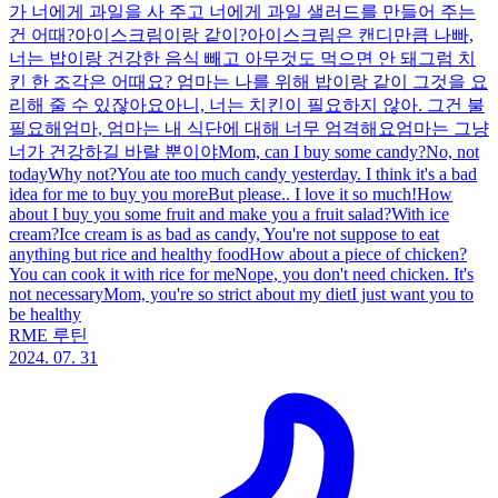
가 너에게 과일을 사 주고 너에게 과일 샐러드를 만들어 주는
건 어때?아이스크림이랑 같이?아이스크림은 캔디만큼 나빠,
너는 밥이랑 건강한 음식 빼고 아무것도 먹으면 안 돼그럼 치
킨 한 조각은 어때요? 엄마는 나를 위해 밥이랑 같이 그것을 요
리해 줄 수 있잖아요아니, 너는 치킨이 필요하지 않아. 그건 불
필요해엄마, 엄마는 내 식단에 대해 너무 엄격해요엄마는 그냥
너가 건강하길 바랄 뿐이야Mom, can I buy some candy?No, not
todayWhy not?You ate too much candy yesterday. I think it's a bad
idea for me to buy you moreBut please.. I love it so much!How
about I buy you some fruit and make you a fruit salad?With ice
cream?Ice cream is as bad as candy, You're not suppose to eat
anything but rice and healthy foodHow about a piece of chicken?
You can cook it with rice for meNope, you don't need chicken. It's
not necessaryMom, you're so strict about my dietI just want you to
be healthy
RME 루틴
2024. 07. 31