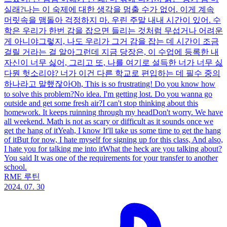
실래?나는 이 숙제에 대한 생각을 멈출 수가 없어. 이게 계속
머릿속을 맴돌아 걱정하지 마. 우린 주말 내내 시간이 있어. 수
학은 우리가 한번 감을 잡으면 들리는 것처럼 무섭거나 어려운
게 아니야그렇지, 나도 우리가 그거 감을 잡는 데 시간이 조금
걸릴 거라는 걸 알아그런데 지금 당장은, 이 수업에 등록한 내
자신이 너무 싫어, 그리고 또, 나를 여기로 설득한 너가 너무 싫
다뭔 헛소리야? 너가 이건 다른 학교로 편입하는 데 필수 중의
하나라고 말했잖아Oh, This is so frustrating! Do you know how
to solve this problem?No idea. I'm getting lost. Do you wanna go
outside and get some fresh air?I can't stop thinking about this
homework. It keeps ruinning through my headDon't worry. We have
all weekend. Math is not as scary or difficult as it sounds once we
get the hang of itYeah, I know It'll take us some time to get the hang
of itBut for now, I hate myself for signing up for this class, And also,
I hate you for talking me into itWhat the heck are you talking about?
You said It was one of the requirements for your transfer to another
school.
RME 루틴
2024. 07. 30