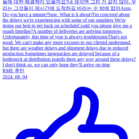
들에 대한 해결책이 있을까요?내 생각엔 그런 거 같지 않아. 우
리는 그것들이 제시간에 도착하길 바라는 수 밖에 없어Aron,
Do you have a minute?Sure. What is it about?I'm concered about
the delays we're experiencing with some of our suppliers We're
doing our best to get back on scheduleCould you please give me a
rough timeline?A number of deliveries are arriving tomorrow.
Unfortunately, this time of year is always troublesomeThat's not
good. We can't make any more excuses to our clientsI understand.
but there are weather delays and shipment delays due to reduced
production.Sometimes largepackes are delayed because of a
bottleneck at distribution pointIs there any way around these delays?
I don't think so. we can only hope they'll arrive on time
RME 루틴
2024. 08. 04