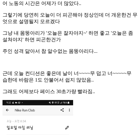
어 노동의 시간은 어제가 더 많았다..
그렇기에 당연히 오늘이 더 피곤해야 정상인데 더 개운한건 무
엇으로 설명될지 모르겠다
그냥 내 몸뚱아리가 '오늘은 잘자야지~' 하면 좋고 '오늘은 좀
설쳐야지' 하면 피곤한건가
주인 성격 닮아서 참 알수없는 몸뚱아리다...
근데 오늘 컨디션은 좋은데 날이 너~~~~무 덥고 너~~~~~무
습한데 바람은 1도 안불어서 쉽지 않았음..
그래도 어제보다 페이스 30초가량 빨라짐..