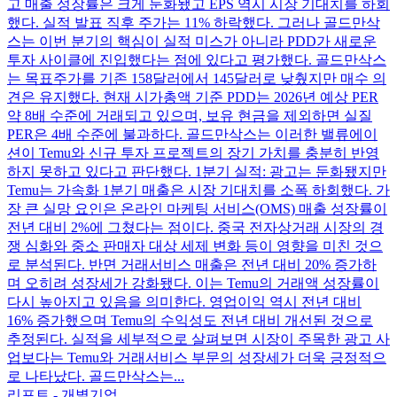
고 매출 성장률은 크게 둔화됐고 EPS 역시 시장 기대치를 하회
했다. 실적 발표 직후 주가는 11% 하락했다. 그러나 골드만삭
스는 이번 분기의 핵심이 실적 미스가 아니라 PDD가 새로운
투자 사이클에 진입했다는 점에 있다고 평가했다. 골드만삭스
는 목표주가를 기존 158달러에서 145달러로 낮췄지만 매수 의
견은 유지했다. 현재 시가총액 기준 PDD는 2026년 예상 PER
약 8배 수준에 거래되고 있으며, 보유 현금을 제외하면 실질
PER은 4배 수준에 불과하다. 골드만삭스는 이러한 밸류에이
션이 Temu와 신규 투자 프로젝트의 장기 가치를 충분히 반영
하지 못하고 있다고 판단했다. 1분기 실적: 광고는 둔화됐지만
Temu는 가속화 1분기 매출은 시장 기대치를 소폭 하회했다. 가
장 큰 실망 요인은 온라인 마케팅 서비스(OMS) 매출 성장률이
전년 대비 2%에 그쳤다는 점이다. 중국 전자상거래 시장의 경
쟁 심화와 중소 판매자 대상 세제 변화 등이 영향을 미친 것으
로 분석된다. 반면 거래서비스 매출은 전년 대비 20% 증가하
며 오히려 성장세가 강화됐다. 이는 Temu의 거래액 성장률이
다시 높아지고 있음을 의미한다. 영업이익 역시 전년 대비
16% 증가했으며 Temu의 수익성도 전년 대비 개선된 것으로
추정된다. 실적을 세부적으로 살펴보면 시장이 주목한 광고 사
업보다는 Temu와 거래서비스 부문의 성장세가 더욱 긍정적으
로 나타났다. 골드만삭스는...
리포트 - 개별기업