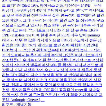
6배 수준에서 거래되고 있다. 우리는 이로 인해 암시되는 리스
크 프리미엄(SEC 19%, 하이닉스 24%; 계산식은 1/[P/E – 무위
험금리], 무위험금리 4%)이 부당하게 높다고 본다.** 역사적으
로 낮은 주주환원 정책과 높은 실적 변동성이 밸류에이션 할인
요인이었다. 그러나 우리는 이러한 할인 요인들 상당수가 구조
적으로 감소하고 있거나, 최소 향후 5년 동안은 대부분 사라질
수 있다고 본다. **) 리포트에서 ERP 식을 잘 못 쓴듯 ERP =
1/PE - risk-free rate 이며 현재 주어진 PE가 너무 낮아 earnings
yield 가 너무 큰 값을 가지게 되므로 ERP가 과도하게 높은 상
황임을 의미함. RR의 개념으로 보면 진짜 위험한 기업인데
ERP 높다 → 정상 안 위험해졌는데 ERP 여전히 높다 → 저평
가 리포트에서는 후자에 대해 논의하고있음 이전 리포트에서
강조했듯이, 우리는 이러한 할인 요인들이 점진적으로 정상화
되면서 지속적인 밸류에이션 멀티플 확장이 나타날 것으로 예
상한다. 이제 시장은 장기 수요 가시성의 강점과 새롭게 등장
하는 LTA 체제의 지속 가능성을 점점 더 반영해야 하며, 따라
서 우리는 더 낮아진 리스크 프리미엄을 TP에 반영하기 시작
했다. 현재 시장에서 논쟁 중인 메모리 수요 관련 핵심 리스크
첫째, 투자자들은 여전히 CSP들이 공격적인 capex를 지속할
수 있는지, 혹은 더 근본적으로 AI 수요가 결국 기대에 미치지
못해 Anthropic, OpenAI, ...
리포트 - 개별기업