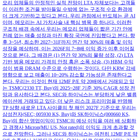
모리 업체들의 안정적인 실적 전망이 LTA 자체보다는 고객들
이 이러한 조건을 받아들일 수밖에 없는 구조적 수요 환경에
더 크게 기반하고 있다고 본다. 우리 관점에서 반도체는 곧 AI
이며, 메모리는 AI 가치사슬 내 핵심 병목 중 하나다. 이러한
구조적 배경 속에서 우리는 메모리 업체들이 짧은 기간 안에
전례 없는 매출 성장과 마진 확장 국면에 진입했다고 본다. 향
후 3~5년, 최소한 2027~31F까지 연간 약 30%의 매출 및 이익
성장을 예상하며, 이는 2026F의 7~8배 이익 증가 이후 이어질
것으로 본다. 그 배경은 (1) 연간 약 30%의 물량 성장, (2) LTA
기반 범용 메모리 가격의 안정 혹은 소폭 상승, (3) HBM 수익
성이 범용 DRAM 수준으로 수렴하는 것이다. 다만 KRW 강세
영향으로 보고 매출이 10~20% 감소할 가능성은 존재한다고
본다. 우리는 이것이 현재 12MF P/E 약 20배에서 거래되고 있
는 TSMC(2330 TT, Buy)의 2025~28F 기준 30% CAGR 성장 전
망과 유사하다고 본다. SEC와 하이닉스는 부당하게 낮은 밸류
에이션에 거래되고 있다; 더 낮은 리스크 프리미엄을 반영해
TP 상향 새로운 LTA 사이클의 첫 해인 2027F 기준으로 우리는
삼성전자(SEC; 005930 KS, Buy)와 SK하이닉스(000660 KS,
Buy)의 합산 영업이익이 TSMC의 예상 이익을 여러 배 상회하
고 경쟁사 Micron(MU US, Not rated)의 이익도 크게 초과할 것
으로 전망한다. 그러나 SEC와 하이닉스는 여전히 12MF P/E 약