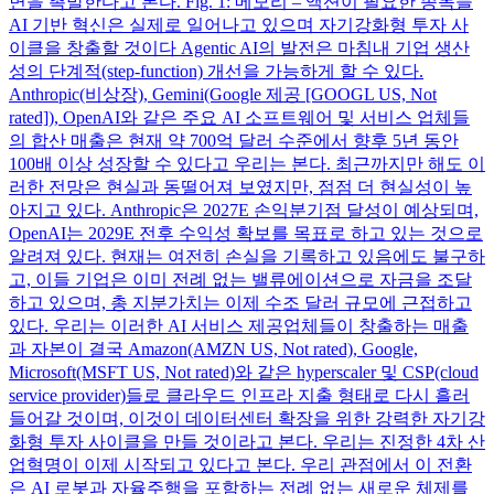
면을 촉발한다고 본다. Fig. 1: 메모리 – 액션이 필요한 종목들
AI 기반 혁신은 실제로 일어나고 있으며 자기강화형 투자 사
이클을 창출할 것이다 Agentic AI의 발전은 마침내 기업 생산
성의 단계적(step-function) 개선을 가능하게 할 수 있다.
Anthropic(비상장), Gemini(Google 제공 [GOOGL US, Not
rated]), OpenAI와 같은 주요 AI 소프트웨어 및 서비스 업체들
의 합산 매출은 현재 약 700억 달러 수준에서 향후 5년 동안
100배 이상 성장할 수 있다고 우리는 본다. 최근까지만 해도 이
러한 전망은 현실과 동떨어져 보였지만, 점점 더 현실성이 높
아지고 있다. Anthropic은 2027E 손익분기점 달성이 예상되며,
OpenAI는 2029E 전후 수익성 확보를 목표로 하고 있는 것으로
알려져 있다. 현재는 여전히 손실을 기록하고 있음에도 불구하
고, 이들 기업은 이미 전례 없는 밸류에이션으로 자금을 조달
하고 있으며, 총 지분가치는 이제 수조 달러 규모에 근접하고
있다. 우리는 이러한 AI 서비스 제공업체들이 창출하는 매출
과 자본이 결국 Amazon(AMZN US, Not rated), Google,
Microsoft(MSFT US, Not rated)와 같은 hyperscaler 및 CSP(cloud
service provider)들로 클라우드 인프라 지출 형태로 다시 흘러
들어갈 것이며, 이것이 데이터센터 확장을 위한 강력한 자기강
화형 투자 사이클을 만들 것이라고 본다. 우리는 진정한 4차 산
업혁명이 이제 시작되고 있다고 본다. 우리 관점에서 이 전환
은 AI 로봇과 자율주행을 포함하는 전례 없는 새로운 체제를