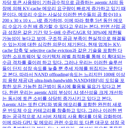
자당 토큰 사용량이 기하급수적으로 급증하는 agentic AI의 등
장에 의해 KV-cache 메모리 요구량이 빠르게 증가하고 있기 때
문이다. 메모리 수요는 사실상 이러한 변수들의 곱 함수(10 x
200 x 30 x 10 x …)로 증가하며, 이에 따라 향후 5년 동안 메모
리 수요가 수천 배 증가할 수 있다고 우리는 본다. 반면 산업 공
급 성장은 같은 기간 약 5~6배 수준(CAGR 약 30%)에 제한될
가능성이 높다고 보며, 구조적 공급 부족이 현실적으로 해결될
수 있는지에 대한 심각한 의문이 제기된다. 현재 업계는 KV-
cache 압축 및 selective cache eviction과 같은 기술을 포함한 다
양한 소프트웨어 및 아키텍처 레벨 최적화를 통해 이 확대되는
수급 격차를 줄이려 하고 있다. 그러나 우리는 이러한 솔루션
들이 단지 성장 속도를 늦출 뿐 추세 자체를 뒤집지는 못한다
고 본다. 따라서 NAND offloading(속도는 느리지만 100배 이상
의 용량 제공)과 ultra-high-bandwidth NAND(HBF)의 도입을 포
함한 모든 가능한 접근법이 동시에 활용될 필요가 있다고 본
다. 한편 우리는 agentic AI의 부상이 AI 생산성을 크게 개선하
는 동시에 토큰 소비를 상당히 증가시키고 있다고 본다.
Agentic AI는 또한 CPU와 범용 메모리를 포함한 완전히 새로
운 반도체 수요 카테고리를 창출하고 있다. 그러나 이러한 변
화는 궁극적으로 AI 서버 자체의 사용 확대를 더욱 강화하며,
이에 따라 GPU 및 메모리 관련 수요의 또 다른 대규모 성장 국