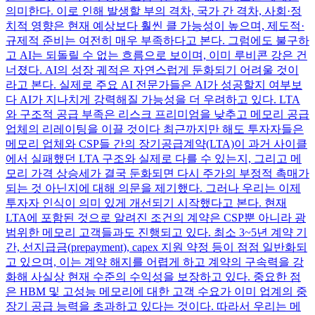
의미한다. 이로 인해 발생할 부의 격차, 국가 간 격차, 사회·정
치적 영향은 현재 예상보다 훨씬 클 가능성이 높으며, 제도적·
규제적 준비는 여전히 매우 부족하다고 본다. 그럼에도 불구하
고 AI는 되돌릴 수 없는 흐름으로 보이며, 이미 루비콘 강은 건
너졌다. AI의 성장 궤적은 자연스럽게 둔화되기 어려울 것이
라고 본다. 실제로 주요 AI 전문가들은 AI가 성공할지 여부보
다 AI가 지나치게 강력해질 가능성을 더 우려하고 있다. LTA
와 구조적 공급 부족은 리스크 프리미엄을 낮추고 메모리 공급
업체의 리레이팅을 이끌 것이다 최근까지만 해도 투자자들은
메모리 업체와 CSP들 간의 장기공급계약(LTA)이 과거 사이클
에서 실패했던 LTA 구조와 실제로 다를 수 있는지, 그리고 메
모리 가격 상승세가 결국 둔화되면 다시 주가의 부정적 촉매가
되는 것 아닌지에 대해 의문을 제기했다. 그러나 우리는 이제
투자자 인식이 의미 있게 개선되기 시작했다고 본다. 현재
LTA에 포함된 것으로 알려진 조건의 계약은 CSP뿐 아니라 광
범위한 메모리 고객들과도 진행되고 있다. 최소 3~5년 계약 기
간, 선지급금(prepayment), capex 지원 약정 등이 점점 일반화되
고 있으며, 이는 계약 해지를 어렵게 하고 계약의 구속력을 강
화해 사실상 현재 수준의 수익성을 보장하고 있다. 중요한 점
은 HBM 및 고성능 메모리에 대한 고객 수요가 이미 업계의 중
장기 공급 능력을 초과하고 있다는 것이다. 따라서 우리는 메