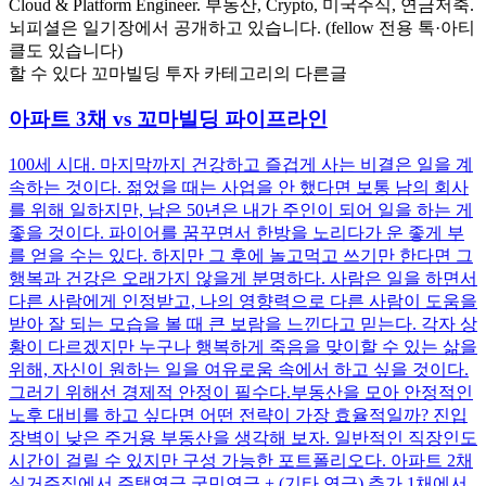
Cloud & Platform Engineer. 부동산, Crypto, 미국주식, 연금저축.
뇌피셜은 일기장에서 공개하고 있습니다. (fellow 전용 톡·아티
클도 있습니다)
할 수 있다 꼬마빌딩 투자 카테고리의 다른글
아파트 3채 vs 꼬마빌딩 파이프라인
100세 시대. 마지막까지 건강하고 즐겁게 사는 비결은 일을 계
속하는 것이다. 젊었을 때는 사업을 안 했다면 보통 남의 회사
를 위해 일하지만, 남은 50년은 내가 주인이 되어 일을 하는 게
좋을 것이다. 파이어를 꿈꾸면서 한방을 노리다가 운 좋게 부
를 얻을 수는 있다. 하지만 그 후에 놀고먹고 쓰기만 한다면 그
행복과 건강은 오래가지 않을게 분명하다. 사람은 일을 하면서
다른 사람에게 인정받고, 나의 영향력으로 다른 사람이 도움을
받아 잘 되는 모습을 볼 때 큰 보람을 느낀다고 믿는다. 각자 상
황이 다르겠지만 누구나 행복하게 죽음을 맞이할 수 있는 삶을
위해, 자신이 원하는 일을 여유로움 속에서 하고 싶을 것이다.
그러기 위해선 경제적 안정이 필수다. ​ 부동산을 모아 안정적인
노후 대비를 하고 싶다면 어떤 전략이 가장 효율적일까? 진입
장벽이 낮은 주거용 부동산을 생각해 보자. 일반적인 직장인도
시간이 걸릴 수 있지만 구성 가능한 포트폴리오다. 아파트 2채
실거주집에서 주택연금 국민연금 + (기타 연금) 추가 1채에서