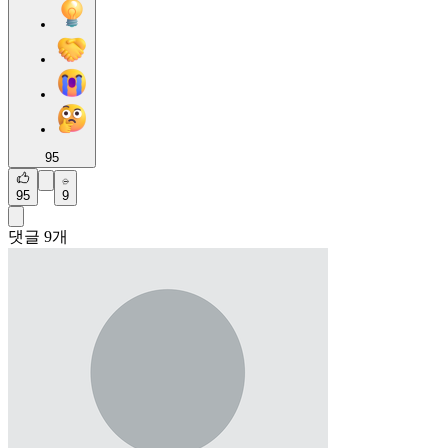
95
95
9
댓글
9
개