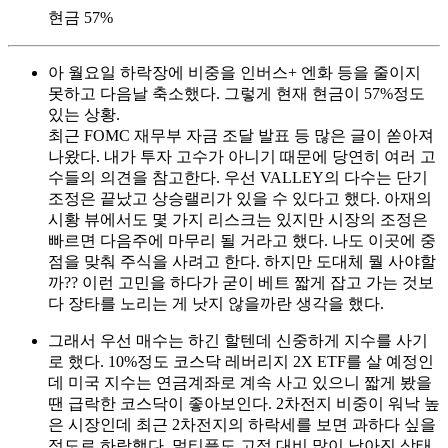
현금 57%
아 월요일 하락장에 비중을 인버스+ 엔화 등을 줄이지
못하고 다음날 축소했다. 그렇게 현재 현금이 57%정도
있는 상황.
최근 FOMC 재무부 자금 조달 발표 등 많은 글이 쏟아져
나왔다. 내가 투자 고수가 아니기 때문에 당연히 여러 고
수들의 의견을 참고한다. 우선 VALLEY의 다수는 단기
조정은 끝났고 상승랠리가 있을 수 있다고 했다. 아재의
시황 뷰에서도 몇 가지 리스크는 있지만 시장의 조정은
빠르면 다음주에 마무리 될 거라고 했다. 나도 이곳에 중
점을 맞춰 주식을 사려고 한다. 하지만 도대체 뭘 사야할
까?? 이런 고민을 하다가 굳이 베트 짧게 잡고 가는 것보
다 장타를 노리는 게 낫지 않을까란 생각을 했다.
그래서 우선 매수는 하긴 할텐데 신중하게 지수를 사기
로 했다. 10%정도 코스닥 레버리지 2X ETF를 살 예정인
데 미국 지수는 연금계좌로 계속 사고 있으니 짧게 봤을
땐 급락한 코스닥이 좋아보인다. 2차전지 비중이 워낙 높
은 시장인데 최근 2차전지의 하락세를 보면 과하다 싶을
정도로 하락했다. 멀티플도 고점 대비 많이 낮아진 상태.