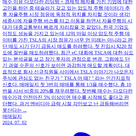
매수 이유 다모다란 리딩방 + 경제적 해자를 가진 기업에 대한
고민을 하던 중 테슬라가 갖고 있는 압도적 주행 데이터가 추
후 자율주행 시장 점유에 독점적 위치를 차지할 것이라 생각!
세종시에 자율주행 버스를 타고 이동을 하면서 자율주행의 시
대가 대중교통부터 빠르게 자리잡을 것 같았다. 한국 기업도
이정도 성능을 가지고 있는데 12억 마일 이상 압도적 주행 데
이터를 가진 TSLA의 시장 점유가 너무 먼 미래는 아니라고 판
단 매도 시기 단기 급등시 매도를 하려했다. 첫 진입시 $220 정
도에 절반을 매도하려했다. 최근 vC 대회에 TSLA에 대한 심도
있는 분석글을 보고 장기 투자의 관점으로 변경. 그럼에도 단
기 과열 수준의 신호가 보이면 과감하게 매도할 계획이다. 대
표적으로 회사 신규직원들 사이에서 TSLA 이야기가 나오든지
주식에 관심도 없는 친구가 " TSLA 어 때? " 라는 인간지표적
신호다. 매매일지 첫 3번의 매매를 통해 1/3을 매수했다. 총 10
번을 사서 비중의 20%를 채우려했다. 첫번째 매수는 다모다란
매수가격 안전마진 5% 이상이면 매수를 시작해도 좋다고 판
단했다. 과거 엔비디아 급락 시절 각만보고 난 급등해버리면
못산다는 ...
매매일지
2024. 07. 02