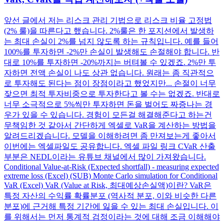
앞선 글에서 저는 리스크 관리 기법으로 리스크 비율 고정법
(2% 룰)을 따른다고 했습니다. 2%룰은 한 포지션에서 발생하
는 최대 손실이 2%를 넘지 않도록 하는 규칙입니다. 예를 들어
100%를 투자하면 -2%만 손실이 발생해도 손절해야 합니다. 반
대로 10%를 투자하면 -20%까지는 버텨볼 수 있겠죠. 2%만 투
자하면 전액 손실이 나도 상관 없습니다. 원래는 좀 직관적으
로 투자해도 된다는 점이 장점이라고 했었지만... 손절이 너무
잦으면 최적 투자비중으로 투자한다고 볼 수는 없겠죠. 반대로
너무 소극적으로 5%씩만 투자하면 돈을 벌어도 짜증나는 경
우가 있을 수 있습니다. 경험이 모든걸 해결해준다고 하는건
무책임한 것 같아서 간단하게 엑셀로 VaR을 계산하는 방법을
알려드리겠습니다. 모델을 이해하려면 좀 만져보는게 좋아서
이번에는 엑셀파일도 공유합니다. 엑셀 파일 링크 CVaR 산출
부분은 NEDL이라는 유튜브 채널에서 많이 가져왔습니다.
Conditional Value-at-Risk (Expected shortfall) - measuring expected
extreme loss (Excel) (SUB) Monte Carlo simulation for Conditional
VaR (Excel) VaR (Value at Risk, 최대예상손실액)이란? VaR은
특정 자산의 수익률 확률분포 (역사적 분포, 이와 비슷한 다른
분포)에 근거해 특정 기간에 잃을 수 있는 최대 손실입니다. 이
를 위해서는 먼저 통계적 검정이라는 것에 대해 조금 이해해야