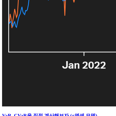
VaR, CVaR을 직접 계산해보자 (+엑셀 모델)