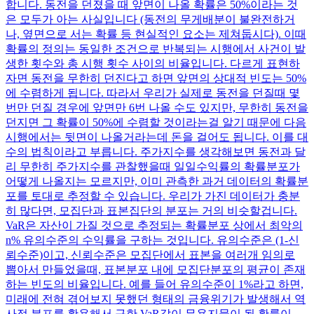
합니다. 동전을 던졌을 때 앞면이 나올 확률은 50%이라는 것
은 모두가 아는 사실입니다 (동전의 무게배분이 불완전하거
나, 옆면으로 서는 확률 등 현실적인 요소는 제쳐둡시다). 이때
확률의 정의는 동일한 조건으로 반복되는 시행에서 사건이 발
생한 횟수와 총 시행 횟수 사이의 비율입니다. 다르게 표현하
자면 동전을 무한히 던진다고 하면 앞면의 상대적 빈도는 50%
에 수렴하게 됩니다. 따라서 우리가 실제로 동전을 던질때 몇
번만 던질 경우에 앞면만 6번 나올 수도 있지만, 무한히 동전을
던지면 그 확률이 50%에 수렴할 것이라는걸 알기 때문에 다음
시행에서는 뒷면이 나올거라는데 돈을 걸어도 됩니다. 이를 대
수의 법칙이라고 부릅니다. 주가지수를 생각해보면 동전과 달
리 무한히 주가지수를 관찰했을때 일일수익률의 확률분포가
어떻게 나올지는 모르지만, 이미 관측한 과거 데이터의 확률분
포를 토대로 추정할 수 있습니다. 우리가 가진 데이터가 충분
히 많다면, 모집단과 표본집단의 분포는 거의 비슷할겁니다.
VaR은 자산이 가질 것으로 추정되는 확률분포 상에서 최악의
n% 유의수준의 수익률을 구하는 것입니다. 유의수준은 (1-신
뢰수준)이고, 신뢰수준은 모집단에서 표본을 여러개 임의로
뽑아서 만들었을때, 표본분포 내에 모집단분포의 평균이 존재
하는 빈도의 비율입니다. 예를 들어 유의수준이 1%라고 하면,
미래에 전혀 겪어보지 못했던 형태의 금융위기가 발생해서 역
사적 분포를 활용해서 구한 VaR값이 무용지물이 될 확률이