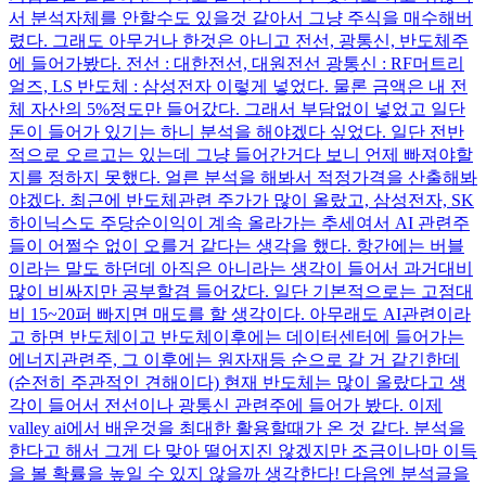
서 분석자체를 안할수도 있을것 같아서 그냥 주식을 매수해버
렸다. 그래도 아무거나 한것은 아니고 전선, 광통신, 반도체주
에 들어가봤다. 전선 : 대한전선, 대원전선 광통신 : RF머트리
얼즈, LS 반도체 : 삼성전자 이렇게 넣었다. 물론 금액은 내 전
체 자산의 5%정도만 들어갔다. 그래서 부담없이 넣었고 일단
돈이 들어가 있기는 하니 분석을 해야겠다 싶었다. 일단 전반
적으로 오르고는 있는데 그냥 들어간거다 보니 언제 빠져야할
지를 정하지 못했다. 얼른 분석을 해봐서 적정가격을 산출해봐
야겠다. 최근에 반도체관련 주가가 많이 올랐고, 삼성전자, SK
하이닉스도 주당순이익이 계속 올라가는 추세여서 AI 관련주
들이 어쩔수 없이 오를거 같다는 생각을 했다. 항간에는 버블
이라는 말도 하던데 아직은 아니라는 생각이 들어서 과거대비
많이 비싸지만 공부할겸 들어갔다. 일단 기본적으로는 고점대
비 15~20퍼 빠지면 매도를 할 생각이다. 아무래도 AI관련이라
고 하면 반도체이고 반도체이후에는 데이터센터에 들어가는
에너지관련주, 그 이후에는 원자재등 순으로 갈 거 같긴한데
(순전히 주관적인 견해이다) 현재 반도체는 많이 올랐다고 생
각이 들어서 전선이나 광통신 관련주에 들어가 봤다. 이제
valley ai에서 배운것을 최대한 활용할때가 온 것 같다. 분석을
한다고 해서 그게 다 맞아 떨어지진 않겠지만 조금이나마 이득
을 볼 확률을 높일 수 있지 않을까 생각한다! 다음엔 분석글을