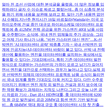
얼마 전 조선 산업에 대한 분석글을 올렸음. 더 많은 정보를 입
력하려다 글자 수 이슈로 짜르고 짤랐는데.. 좀 더 심층적 분석
을 하기 위해 내용을 보완해 보려고 함. 일단 기존 내용엔 없던
AI 수혜임. ​ 지난주 현지시간 16일 바르질라(Wartsila)는 미국 오
하이오주에 건설 중인 대규모 하이퍼스케일 데이터센터 프로
젝트에 총 412MW 전력 공급을 위한 가스엔진 40대 납품 사업
을 수주했다는 소식에, 국내 엔진 업체들의 주가 급상승. 그리
고 어제 기사 하나가 나옴. "비싼 가스터빈 대신 엔진"…K-선
박엔진 'AI 데이터센터 공략' 박종홍 기자 = 국내 선박엔진 업
계에 인공지능(AI) 데이터센터 바람이 불고 있다. 선박 내 전력
생산에 활용하는 엔진을 데이터센터를 설치하는 육상에서도
활용할 수 있다는 기대감에서다. 특히 기존 데이터센터 발전
방식으로 각광받는 가스터빈의 가격이 오르고 납기가 길어지
면서 엔진을 대안으로 선택하는 경우가 늘어나고 있다. ​ 실제 외
국 선박엔진 업체의 데이터센터 프로젝트 납품 소식이 들리면
서 국내 업계를 향한 기대감도 더욱 커지고 있다. 다만 수주로
이어지기 위해선 엔진 제작 외 발전소 건설과 유지 보수에 대
한 역량 확보가 과제라는 지적도 나온다. ​ 그리고 오늘 나온 공
시 자료와 기사 - Dart 공시 HD현대重, 美 데이터센터에 6200
억 원 규모 발전설비 공급 20MW급 힘센 엔진 기반 발전설
비…총 684MW 역대 최대 규모 美 데이터센터 시장 첫 진출…