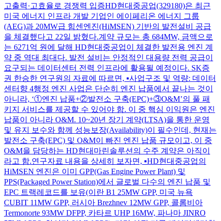
고출력·고효율로 경쟁력 입증 ​ HD현대중공업(329180)은 최근
미국 에너지 인프라 개발 기업인 에이페리온 에너지 그룹
(AEG)과 20MW급 힘센엔진(HiMSEN) 기반의 발전설비 공급
을 체결했다고 22일 밝혔다. ​ 계약 규모는 총 684MW, 금액으로
는 6271억 원에 달해 HD현대중공업이 체결한 발전용 엔진 계
약 중 역대 최대다. 발전 설비는 안정적인 대용량 전력 공급이
요구되는 데이터센터 전력 인프라에 활용될 예정이다. SK증
권 한승한 연구원의 자료에 따르면, ▪️사업구조 및 역량: 데이터
센터향 4행정 엔진 사업은 단순히 엔진 납품에서 끝나는 것이
아니라, ‘①엔진 납품+②발전소 구축(EPC)+③O&M’의 풀 패
키지 서비스를 제공할 수 있어야 함. 이 중 핵심 이익원은 엔진
납품이 아니라 O&M. 10~20년 장기 계약(LTSA)을 통한 운영
및 유지 보수와 함께 성능보장(Availability)이 필수인데, 현재는
발전소 구축(EPC) 및 O&M이 빠진 엔진 납품 규모이고, 이 중
O&M을 담당하는 HD현대마린솔루션의 수주 계약은 아직이
라고 함. ​ 연구자료 내용을 상세히 보자면, ▪️HD현대중공업의
HiMSEN 엔진은 이미 GPP(Gas Engine Power Plant) 및
PPS(Packaged Power Station)에서 글로벌 다수의 엔진 납품 및
EPC 트랙레코드를 보유(이란 B1 25MW GPP, 미국 뉴욕
CUBIT 11MW GPP, 러시아 Brezhnev 12MW GPP, 콜롬비아
Termonorte 93MW DFPP, 카타르 UHP 16MW, 파나마 JINRO