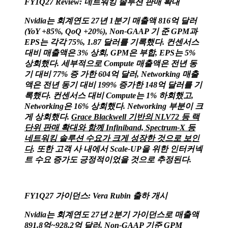
FY1Q27 Review: 네트워킹 솔루션 판매 확대
Nvidia는 회계연도 27년 1분기 매출액 816억 달러
(YoY +85%, QoQ +20%), Non-GAAP 기 준 GPM과
EPS는 각각 75%, 1.87 달러를 기록했다. 컨센서스
대비 매출액은 3% 상회, GPM은 부합, EPS는 5%
상회했다. 세부적으로 Compute 매출액은 전년 동
기 대비 77% 증 가한 604억 달러, Networking 매출
액은 전년 동기 대비 199% 증가한 148억 달러를 기
록했다. 컨센서스 대비 Compute는 1% 하회했고,
Networking은 16% 상회했다. Networking 부분이 크
게 상회했다.
Grace Blackwell 기반의 NLV72 등 랙
단위 판매 확대와 함께 Infiniband, Spectrum-X 등
네트워킹 솔루션 수요가 크게 성장한 것으로 보인
다
. 또한 고객 사 내에서 Scale-UP을 위한 인터커넥
트 수요 증가도 긍정적이었을 것으로 추정된다.
FY1Q27 가이던스: Vera Rubin 출하 개시
Nvidia는 회계연도 27년 2분기 가이던스로 매출액
891.8억~928.2억 달러, Non-GAAP 기준 GPM