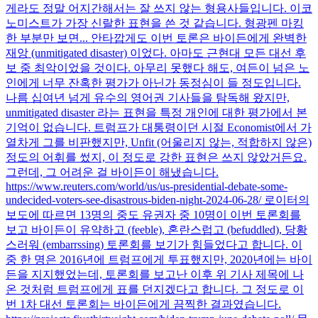
게라도 정말 어지간해서는 잘 쓰지 않는 형용사들입니다. 이코
노미스트가 가장 신랄한 표현을 쓴 것 같습니다. 형광펜 마킹
한 부분만 보면... 안타깝게도 이번 토론은 바이든에게 완벽한
재앙 (unmitigated disaster) 이었다. 아마도 근현대 모든 대선 후
보 중 최악이었을 것이다. 아무리 못했다 해도, 여든이 넘은 노
인에게 너무 잔혹한 평가가 아닌가 동정심이 들 정도입니다.
나름 십여년 넘게 유수의 영어권 기사들을 탐독해 왔지만,
unmitigated disaster 라는 표현을 특정 개인에 대한 평가에서 본
기억이 없습니다. 트럼프가 대통령이던 시절 Economist에서 가
열차게 그를 비판했지만, Unfit (어울리지 않는, 적합하지 않은)
정도의 어휘를 썼지, 이 정도로 강한 표현은 쓰지 않았거든요.
그런데, 그 어려운 걸 바이든이 해냈습니다.
https://www.reuters.com/world/us/us-presidential-debate-some-
undecided-voters-see-disastrous-biden-night-2024-06-28/ 로이터의
보도에 따르면 13명의 중도 유권자 중 10명이 이번 토론회를
보고 바이든이 유약하고 (feeble), 혼란스럽고 (befuddled), 당황
스러워 (embarrssing) 토론회를 보기가 힘들었다고 합니다. 이
중 한 명은 2016년에 트럼프에게 투표했지만, 2020년에는 바이
든을 지지했었는데, 토론회를 보고난 이후 위 기사 제목에 나
온 것처럼 트럼프에게 표를 던지겠다고 합니다. 그 정도로 이
번 1차 대선 토론회는 바이든에게 끔찍한 결과였습니다.