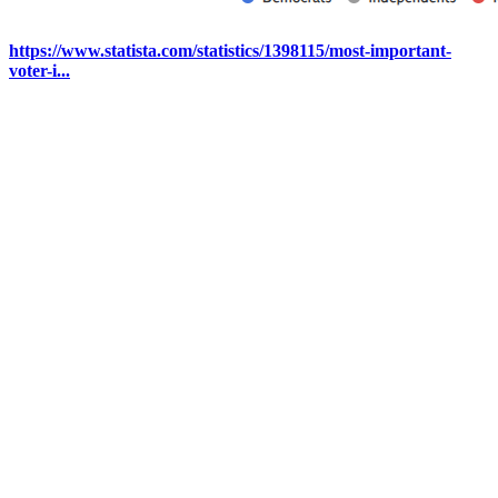
https://www.statista.com/statistics/1398115/most-important-
voter-i...