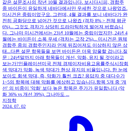
같은 설문조사의 작년 10월 결과입니다. 보시다시피, 경합주
중 바이든이 유일하게 네바다에서만 우세한 것으로 나왔었죠.
미시건은 중립이었구요. 그런데, 4월 결과를 보니 네바다가 완
전히 공화당으로 넘어간 것으로 나왔죠 (격차 8% > 전체 평균
6%)... 그것도 격차가 상당히 드라마틱하게 벌어져 버렸습니
다. 그나마 미시건에서는 23년 10월에는 중립이었지만, 24년 4
월에는 바이든이 소폭 우세 (격차는 고작 2%)... 미시건은 원체
경합주 중의 경합주인지라 언제 뒤집어져도 이상하지 않은 상
태...다른 설문 항목들을 보면 바이든은 더욱 암울할 겁니다.질
문 : 24년말까지 아래 항목들이 개선, 악화, 유지 될 것이라고
보는가?인플레이션미국 전체 경제이자비용고용률주식시장회
색 막대가 악화, 녹색 막대가 현상 유지의 비율입니다. 한 눈에
보아도 회색 막대, 즉, 악화가 훨씬 크죠? 응답자 중 대다수가
1~5의 항목에 대해 악화를 예상하고 있습니다.항목 5개 중 '개
선' 의 비중이 '악화' 보다 높은 항목은 주가가 유일합니다 (악
화 36% vs 개선 39%). 그나마도 ...
지정학
2024. 07. 02