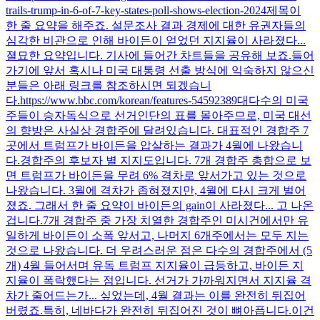
trails-trump-in-6-of-7-key-states-poll-shows-election-2024제목이
한 줄 요약을 해주죠. 설문조사 결과 경제에 대한 유권자들의
심각한 비관으로 인해 바이든이 얻었던 지지율이 사라졌다...
졀묘한 요약입니다. 기사에 들어간 차트들을 공유해 보죠.들어
가기에 앞서 혹시나 미국 대통령 선출 방식에 익숙하지 않으신
분들은 아래 링크를 참조하시면 되겠습니
다.https://www.bbc.com/korean/features-54592389대다수의 미국
주들이 승자독식으로 선거인단의 표를 몰아주므로, 미국 대선
의 향방은 사실상 경합주에 달려있습니다. 대표적인 경합주 7
곳에서 트럼프가 바이든을 압살하는 결과가 4월에 나왔습니
다.경합주의 후보자 별 지지도입니다. 7개 경합주 총합으로 보
면 트럼프가 바이든을 무려 6% 격차로 앞서가고 있는 것으로
나왔습니다. 3월에 격차가 좁혀졌지만, 4월에 다시 크게 벌어
졌죠. 그래서 한 줄 요약이 바이든의 gain이 사라졌다... 고 나온
겁니다.7개 경합주 중 가장 치열한 경합주인 미시건에서만 유
일하게 바이든이 소폭 앞서고, 나머지 6개주에서는 모두 지는
것으로 나왔습니다. 더 우려스러운 점은 다수의 경합주에서 (5
개) 4월 들어서며 유독 트럼프 지지율이 급등하고, 바이든 지
지율이 폭락했다는 점입니다. 선거가 가까워지면서 지지율 격
차가 줄어드는가... 싶었는데, 4월 결과는 이를 완전히 뒤집어
버렸죠.특히, 네바다가 완전히 뒤집어진 것이 뼈아픕니다.이건