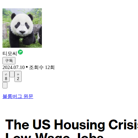
티모씨
구독
2024.07.10
조회수 12회
8
2
블룸버그 원문