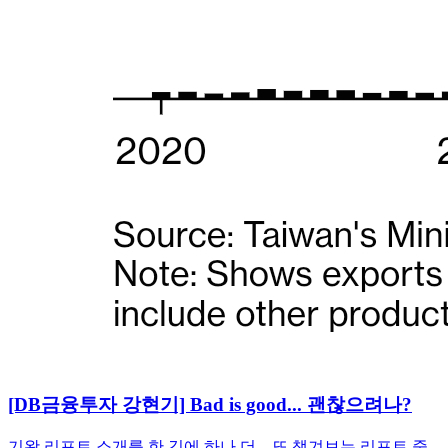
[DB금융투자 강현기] Bad is good... 괜찮으려나?
기왕 리포트 소개를 한 김에 하나 더... 또 챙겨보는 리포트 중