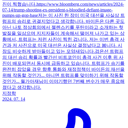
진이 찍혔습니다.https://www.bloomberg.com/news/articles/2024-
07-14/trump-shooting-ex-president-s-bloodied-defiant-image-
pumps-up-gop-base저는 이 사진 한 장이 미국 대선을 사실상 트
럼프의 승리로 귀결지었다고 생각합니다. 바이든은 다른 곳도
아닌 나토 정상회의에서 젤렌스키를 푸틴이라고 소개하는 헛
발질을 일삼으며 지지자들이 계속해서 떨어져 나가고 있는 상
황에서, 트럼프는 저런 사진이 찍힌 겁니다. 저는 이번 총격 사
건과 저 사진으로 미국 대선은 사실상 결정났다고 봅니다. 시
장도 비슷하게 받아들이고 있는 모양새입니다.검은선 트럼프
의 대선 승리 확률과 빨간선 비트코인이 총격 사건 이후 위 사
진이 배포되면서 동시에 급등하고 있습니다. 트럼프가 승기를
완전히 잡았을 경우 향후 통화와 재정정책이 바이든의 재선을
위해 작동할 것인가... 아니면 트럼프를 맞이하기 위해 작동할
것인가... 월가아재님이 이야기했던 7번째 변수가 매우 중요해
졌다고 생각합니다.
지정학
2024. 07. 14