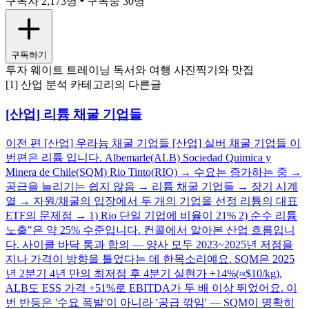
구독자 2,173명
구독중 30명
구독하기
투자 웨이트 트레이닝 독서와 여행 사진찍기와 맛집
[1] 산업 분석 카테고리의 다른글
[산업] 리튬 채굴 기업들
이전 편 [산업] 우라늄 채굴 기업들 [산업] 실버 채굴 기업들 이
번편은 리튬 입니다. Albemarle(ALB) Sociedad Quimica y
Minera de Chile(SQM) Rio Tinto(RIO) → 수요는 증가하는 중 →
공급을 늘리기는 쉽지 않음 → 리튬 채굴 기업들 → 장기 시계
열 → 자원/채굴의 입장에서 두 개의 기업을 선정 리튬의 대표
ETF의 문제점 → 1) Rio 단일 기업에 비율이 21% 2) 순수 리튬
노출"은 약 25% 수준입니다. 컨콜에서 알아본 산업 흐름입니
다. 사이클 바닥 통과 합의 — 양사 모두 2023~2025년 저점을
지나 가격이 방향을 틀었다는 데 한목소리예요. SQM은 2025
년 2분기 4년 만의 최저점 후 4분기 실현가 +14%(≈$10/kg),
ALB도 ESS 가격 +51%로 EBITDA가 두 배 이상 뛰었어요. 이
번 반등은 '수요 폭발'이 아니라 '공급 깎임' — SQM이 명확히