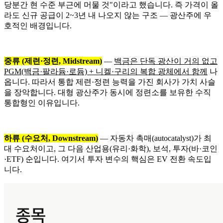
당분간 현 수준 부근에 머물 것"이라고 했습니다. 즉 가격이 올
라도 신규 공급이 2~3년 내 나오지 않는 구조 — 광산주에 우
호적인 배경입니다.
중류 (제련·정련, Midstream)
—
백금은 단독 광산이 거의 없고
PGM(백금·팔라듐·로듐) + 니켈·구리의 복합 광체에서 함께
나
옵니다. 따라서 통합 제련·정련 능력을 가진 회사가 가치 사슬
을 장악합니다. 대형 광산주가 동시에 정련소를 보유한 수직
통합형인 이유입니다.
하류 (수요처, Downstream)
— 자동차 촉매(autocatalyst)가 최
대 수요처이고, 그 다음 산업용(유리·화학), 보석, 투자(바·코인
·ETF) 순입니다. 여기서 투자 변수의 핵심은 EV 전환 속도입
니다.