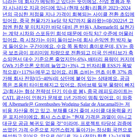
니라는 데 회사가 베팅하고 있다는 뜻이에요. 산업 흐름과 투
자 시나리오 지금 어디에 있나 (현재 상황) 리튬은 2023~2024
년의 극심한 저점을 지나 가격이 회복되는 사이클 전환 초입에
있어요. 중국 현물가가 kg당 약 $27까지 올라왔는데(2022년 고
점엔 한참 못 미치지만 바닥 대비 큰 반등), Albemarle의 실현가
는 계약 시차와 스포듀민 희석 때문에 아직 $17 수준에 머물러
있어요. 즉 시장가는 이미 돌아섰는데 회사 손익엔 한 박자 늦
게 들어오는 구간이에요. 수요 쪽 동학이 흥미로운데, EV는 중
국 보조금이 프리미엄 차량으로 전환되고 미국 인센티브가 축
소되면서 대수 기준으론 줄었지만(-6%), 배터리 용량이 커지며
GWh 기준으론 오히려 늘었고(+3%), 그 빈자리를 ESS가 폭발
적으로(+117%) 메우고 있어요. 리튬 소비는 연초 이후 37% 증
가해 회사 전망(15~40%)의 상단에 붙어 있는 상태예요. 공급
쪽은 조용히 타이트해지고 있어요. 짐바브웨 일부 물량이 빠지
고(회사는 협상 전략성 단기 이슈로 봄), 중국 레피도라이트는
CATL 광산이 인허가 문제로 1년 가까이 멈춰 있어요. 이 와중
에 Albemarle은 Greenbushes·Wodgina·Salar de Atacama라는 저
비용 자산을 쥐고 있고, 부채를 대거 줄여 사이클 대응력을 키
운 포지션이에요. 회사 스스로는 "현재 가격은 과열이 아니고
대규모 공급 복귀도 없을 것"이라며, 프로젝트 타당성 검증에
쓰였던 가격 수준으로 자연스럽게 돌아가는 정상화 국면으로
해석하고 있어요. 앞으로 어디로 가나 (전망) 향후 12~24개월