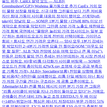
필드 위주, CapEx 절약 모드 — ALB는
Greenbushes(CGP3)·Wodgina 풀가동으로 추가 CapEx 거의 없
이 물량 성장을 채워요. 신규 대형 그린필드보다 기존 저비용
자산 최대 가동이 사이클 대응의 정석이 됐어요. 선계약(off-
take)이 양날의 칼 — SQM은 1분기 물량 +15%에 80% 이상 선
계약으로 하방을 막았지만 그만큼 상방 가격 노출도 제한돼요.
가격 회복 국면에서 "물량은 늘리되 가격 업사이드는 일부 포
기"하는 트레이드오프가 업계 전반의 선택이에요. 가이던스
회피 = 회사도 연간 가격은 모른다 — 양사 모두 1분기 강세는
못 박았지만 2~4분기 가격엔 답을 안 줬어요(SQM "아무도 답
못 할 질문", ALB "$20 전망에 상승 여력 있으나 큰 폭 아님").
반등은 강하게 팔되 연간 추세는 반신반의하는 게 시장 컨센서
스로 읽혀요. 비(非)리튬 다각화가 사이클 버팀목 — SQM은
요오드가 전체 총이익의 42%(X-ray 조영제 수요·공급 부족으
로 기록적 가격), ALB는 Specialties(브롬) 전망을 상향해 중동
발 비용($7~9천만)을 상쇄했어요. 리튬 단일 베팅이 아닌 회사
가 저점 구간을 견디는 구조라는 게 공통 교훈이에요. 1.
Albemarle(ALB) 컨콜 핵심 메시지 이번 분기 가장 큰 그림은
"리튬 사이클이 바닥을 지나 가격이 돌아오고 있다"는 거예요.
순매출이 전년 대비 33% 늘고 조정 EBITDA가 두 배 이상
(+148%) 뛰었는데, 핵심은 에너지 저장(ESS) 부문 가격이 51%
오른 덕분이에요. EV가 부진한 자리를 ESS 수요가 충분히 메