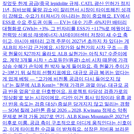
짚었듯 한계 공급(중국 lepidolite 규제, CATL 광산 인허가 정지
1년, 짐바브웨 물량 감소)이 잘리면서 시장이 타이트해진 성격
이 강해요. 수요가 터져서가 아니라는 점이 중요해요. EV에서
ESS로 수요 주도권 이동 — EV는 대수 기준 -6%지만 배터리
대형화로 GWh는 +3%, 그 빈자리를 ESS가 +117%로 메웠어요.
전력망 신뢰성·재생에너지·AI/데이터센터 저장이 새 수요 축
이고, 아시아 배터리 고객 주문이 2027년 초까지 차 있다는 게
ALB의 자신감 근거예요. 시장가와 실현가의 시차 구조 — 중
국 현물이 $27까지 올라도 ALB 실현가는 아직 $17 수준이에
요. 계약 3개월 시차 + 스포듀민(원광) 소비 시차 때문에 가격
상승 수혜가 손익에 한 박자 늦게 들어와요. 즉 현물가 추이가
2~3분기 뒤 실적의 선행지표예요. 대규모 공급 복귀는 없다는
게 업계 베팅 — "고가에 비전통 공급이 다시 들어오지 않
냐"는 질문에 ALB Kent는 "현재 가격은 과열 아님, 대규모 공
급 반응 없음"으로 단호했어요. 프로젝트 타당성 검증가로의
'정상화'로 보는 시각이에요. (다만 이건 회사 입장이라 유휴 광
산 반응 속도는 검증 대상) 증설은 당겨지지 않고 밀리는 경향
— SQM 칠레 24만톤 증설 2026→2028, Kwinana 정제소 악취
문제로 본격 가동 2027로 연기, ALB Kings Mountain은 2027년
이후로 미룸. 공급 측이 구조적으로 더디게 움직인다는 신호이
고, 이게 타이트한 수급을 더 받쳐줘요. 성장은 저비용 브라운