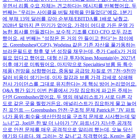
우면서 리튬 수요 자체는 견고하다는 메시지를 반복했어요. 두
번째는 "우리는 사이클을 버틸 체력을 만들었다"예요. 1분기
에 부채 13억 달러를 갚아 순부채/EBITDA를 1배로 낮췄고,
2028년 말까지 큰 만기가 없어요. 가격이 어디로 가든 운영 가
능한 회사를 만들겠다는 보수적 기조를 CEO·CFO 모두 강조
했어요. 세 번째는 "성장은 돈 거의 안 들이고 한다"는 점이에
요. Greenbushes(CGP3), Wodgina 같은 기존 자산을 풀가동하는
브라운필드로 향후 몇 년 성장을 채우는데, 추가 CapEx가 거의
필요 없다고 했어요. 대형 신규 투자(Kings Mountain)는 2027년
이후 얘기로 미뤄뒀어요. 마지막으로 Specialties(브롬 등 특수
제품) 전망을 상향했어요. 중동발 공급망 차질로 연 7천~9천만
달러 비용이 생기는데, 이자 절감과 브롬 가격 강세로 상쇄해
전사 가이던스를 그대로 유지한다는 게 핵심 방어 논리였어요.
Q&A 행간 읽기 이번 컨콜에서 가장 집요하게 파고든 주제는
단연 Greenbushes였어요. 두 명의 애널리스트가 서로 다른 각
도로 같은 곳을 찔렀거든요. 애널리스트가 집요하게 물고 늘어
진 포인트 — Greenbushes 안전·구조적 문제 Patrick은 "JV 파트
너가 품위·회수율·생산안정성을 구조적 문제로 시사했는데 맞
느냐"고, Joel은 한 발 더 나아가 "JV 파트너가 지난주 공개적
으로 안전 문제를 매우 공격적으로 알리려 했는데, 오늘 당신
얘기와 다르다. 왜 그러는 것 같냐"고 직격했어요. Kent는 줄곧