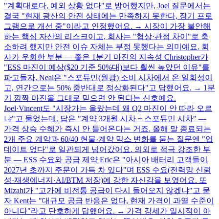
"계획대로다, 예외 상황 없다"로 방어했지만, Joel 질문에서는
결국 "현재 광산의 안전 상태에는 만족하지 못한다, 장기 프로
그램으로 개선 중"이라고 인정했어요. → 시장이 가장 불안해
하는 핵심 자산의 리스크이고, 회사는 "협상·관점 차이"로 축
소하려 했지만 안전 이슈 자체는 부정 못했다는 의미예요. 회
사가 우회한 부분 — 좋은 1분기 마진의 지속성 Christopher가
"ESS 마진이 예상($20 기준 50%대)보다 훨씬 높았던 이유"를
파고들자, Neal은 "스포듀민(원광) 소비 시차에서 온 일회성이
고, 연간으로는 50% 중반대로 정상화된다"고 답했어요. → 1분
기 깜짝 마진을 그대로 믿으면 안 된다는 신호예요.
Joel·Vincent도 "시장가는 올랐는데 왜 Q2 마진이 안 따라 오르
냐"고 물었는데, 답은 "계약 3개월 시차 + 스포듀민 시차" —
가격 상승 수혜가 즉시 안 들어온다는 거죠. 올해 말 종료되는
2개 주요 계약과 60/40 현물·계약 믹스 변화를 묻는 질문엔 "업
데이트 없다"로 일관되게 넘어갔어요. 의외로 적극 강조한 부
분 — ESS 수요와 공급 제약 Eric은 "아시아 배터리 고객들이
2027년 초까지 주문이 가득 차 있다"며 ESS 수요(전력망 신뢰
성·재생에너지·AI/BTM 저장)에 강한 자신감을 보였어요. 또
Mizahi가 "고가에 비전통 공급이 다시 들어오지 않겠냐"고 묻
자 Kent는 "대규모 공급 반응은 없다, 현재 가격이 과열 수준이
아니다"라고 단호하게 답했어요. → 가격 강세가 일시적이 아