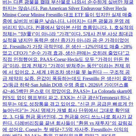
버는 다른 광물을 캘때 부산물로 나와서 순수하게 실버만 채굴
하지는 않습니다. Pan American Silver Endeavour Silver Hecla
Mining Coeur Mining Fresnillo 대표 ETF 들이 있지만 실제 매출
중에 실버의 비율은 낮습니다. 나머지는 다른 광물과 운영 레
버리지 입니다. 컨콜에서 알아본 산업 흐름입니다. 1. 호실적의
정체는 "양(量)"이 아니라 "가격"이다. 5개사 전부 사상 최대급
실적을 냈지만 동력은 생산 증가가 아니라 금·은 가격이었어
요. Fresnillo가 가장 극적인데, 은 생산 −12%인데도 매출 +28%
였고 CFO가 "순수 가격 효과, 생산·판매는 오히려 줄었다"고
직접 인정했어요. PAAS·Coeur·Hecla도 모두 "가격이 만든 현
금"이라, 업계 전체가 "가격이 받쳐주는 동안"이라는 전제 위
에 서 있어요. 2. 세계 1위조차 생산을 못 늘린다 — 구조적 공
급 제약의 실증. 은값이 폭등하는데도 Fresnillo 은 생산이 줄었
고(등급 하락·San Julián DOB 수명 종료), 2026년 가이던스를
42~46.5백만 온스로 더 깎았어요. PAAS는 La Colorada skarn에
PFS도 없이 램프부터 파고, EXK는 신규 광산(Terronera) 하나
띄우는 데도 성장통을 겪고 있어요. "신규 은 공급은 빠르게 안
늘어난다"는 거시 명제가 개별 회사 단위에서 그대로 확인돼
요. 3. 다들 현금 풍년인데, 그 현금을 어디 쓰느냐로 회사가 갈
린다. 디레버리징을 끝낸 회사들이 "환원 vs 재투자"의 갈림길
에 섰어요. Coeur는 첫 배당+7.5억 자사주, Fresnillo는 이익의
69% 배당, PAAS는 환원 프레임워크를 깔았고, 반대로