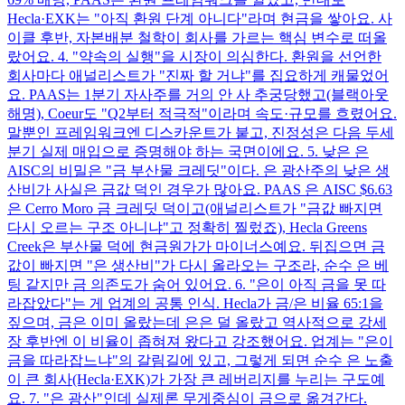
Hecla·EXK는 "아직 환원 단계 아니다"라며 현금을 쌓아요. 사
이클 후반, 자본배분 철학이 회사를 가르는 핵심 변수로 떠올
랐어요. 4. "약속의 실행"을 시장이 의심한다. 환원을 선언한
회사마다 애널리스트가 "진짜 할 거냐"를 집요하게 캐물었어
요. PAAS는 1분기 자사주를 거의 안 사 추궁당했고(블랙아웃
해명), Coeur도 "Q2부터 적극적"이라며 속도·규모를 흐렸어요.
말뿐인 프레임워크엔 디스카운트가 붙고, 진정성은 다음 두세
분기 실제 매입으로 증명해야 하는 국면이에요. 5. 낮은 은
AISC의 비밀은 "금 부산물 크레딧"이다. 은 광산주의 낮은 생
산비가 사실은 금값 덕인 경우가 많아요. PAAS 은 AISC $6.63
은 Cerro Moro 금 크레딧 덕이고(애널리스트가 "금값 빠지면
다시 오르는 구조 아니냐"고 정확히 찔렀죠), Hecla Greens
Creek은 부산물 덕에 현금원가가 마이너스예요. 뒤집으면 금
값이 빠지면 "은 생산비"가 다시 올라오는 구조라, 순수 은 베
팅 같지만 금 의존도가 숨어 있어요. 6. "은이 아직 금을 못 따
라잡았다"는 게 업계의 공통 인식. Hecla가 금/은 비율 65:1을
짚으며, 금은 이미 올랐는데 은은 덜 올랐고 역사적으로 강세
장 후반엔 이 비율이 좁혀져 왔다고 강조했어요. 업계는 "은이
금을 따라잡느냐"의 갈림길에 있고, 그렇게 되면 순수 은 노출
이 큰 회사(Hecla·EXK)가 가장 큰 레버리지를 누리는 구도예
요. 7. "은 광산"인데 실제론 무게중심이 금으로 옮겨간다.